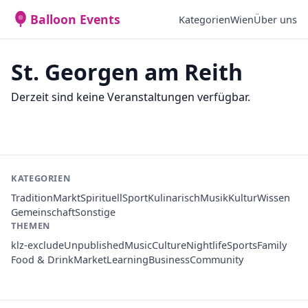
Balloon Events
Kategorien
Wien
Über uns
St. Georgen am Reith
Derzeit sind keine Veranstaltungen verfügbar.
KATEGORIEN
Tradition
Markt
Spirituell
Sport
Kulinarisch
Musik
Kultur
Wissen
Gemeinschaft
Sonstige
THEMEN
klz-exclude
Unpublished
Music
Culture
Nightlife
Sports
Family
Food & Drink
Market
Learning
Business
Community