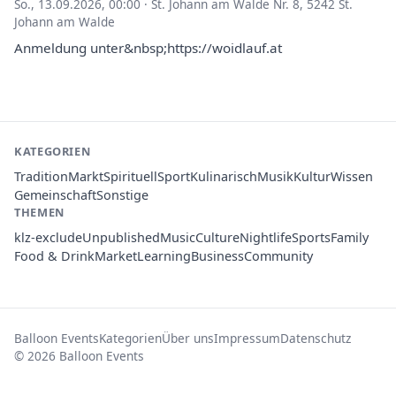
So., 13.09.2026, 00:00
·
St. Johann am Walde Nr. 8, 5242 St.
Johann am Walde
Anmeldung unter&nbsp;https://woidlauf.at
KATEGORIEN
Tradition
Markt
Spirituell
Sport
Kulinarisch
Musik
Kultur
Wissen
Gemeinschaft
Sonstige
THEMEN
klz-exclude
Unpublished
Music
Culture
Nightlife
Sports
Family
Food & Drink
Market
Learning
Business
Community
Balloon Events
Kategorien
Über uns
Impressum
Datenschutz
© 2026 Balloon Events