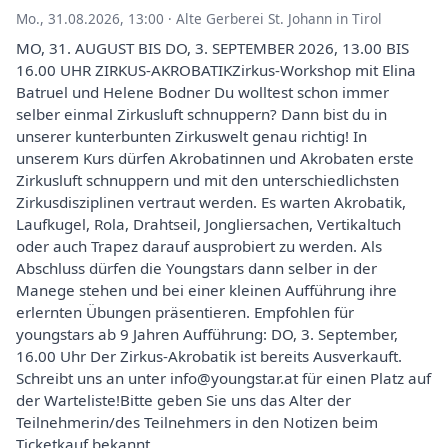
Mo., 31.08.2026, 13:00
·
Alte Gerberei St. Johann in Tirol
MO, 31. AUGUST BIS DO, 3. SEPTEMBER 2026, 13.00 BIS
16.00 UHR ZIRKUS-AKROBATIKZirkus-Workshop mit Elina
Batruel und Helene Bodner Du wolltest schon immer
selber einmal Zirkusluft schnuppern? Dann bist du in
unserer kunterbunten Zirkuswelt genau richtig! In
unserem Kurs dürfen Akrobatinnen und Akrobaten erste
Zirkusluft schnuppern und mit den unterschiedlichsten
Zirkusdisziplinen vertraut werden. Es warten Akrobatik,
Laufkugel, Rola, Drahtseil, Jongliersachen, Vertikaltuch
oder auch Trapez darauf ausprobiert zu werden. Als
Abschluss dürfen die Youngstars dann selber in der
Manege stehen und bei einer kleinen Aufführung ihre
erlernten Übungen präsentieren. Empfohlen für
youngstars ab 9 Jahren Aufführung: DO, 3. September,
16.00 Uhr Der Zirkus-Akrobatik ist bereits Ausverkauft.
Schreibt uns an unter info@youngstar.at für einen Platz auf
der Warteliste!Bitte geben Sie uns das Alter der
Teilnehmerin/des Teilnehmers in den Notizen beim
Ticketkauf bekannt.