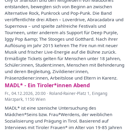
Olly of Shandon und den Mitgliedern von Madbones
entstanden, bewegten sich von Beginn an zwischen
Alternative Rock, Punkrock und Pop-Punk. Die Band
veröffentlichte drei Alben – Loverdrive, Abracadabra und
Supernova – und spielte zahlreiche Festivals und
Tourneen, unter anderem als Support für Deep Purple,
Iggy Pop &amp; The Stooges und Gotthard. Nach ihrer
Auflösung im Jahr 2015 kehren The Fire nun mit neuer
Musik und frischer Live-Energie auf die Bühne zurück.
Ermäßigte Tickets gelten für Menschen unter 18 Jahren,
Schüler:innen, Student:innen, Menschen mit Behinderung
und deren Begleitung, Zivildiener:innen,
Präsenzdiener:innen, Arbeitslose und Eltern in Karenz.
MADL* - Ein Tiroler*innen Abend
Fr., 04.12.2026, 20:00
·
Roland-Rainer-Platz 1, Eingang
Märzpark, 1150 Wien
MADL* ist eine szenische Untersuchung des
Mädchen*Seins bzw. Frau*Werdens, der weiblichen
Sozialisierung und Prägung in Tirol. Basierend auf
Interviews mit Tiroler Frauen* im Alter von 19-85 Jahren