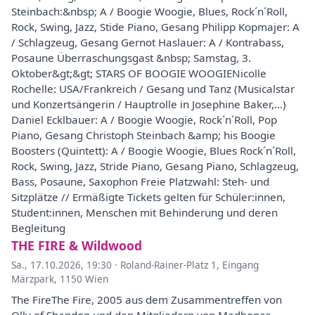
Steinbach:&nbsp; A / Boogie Woogie, Blues, Rock´n´Roll,
Rock, Swing, Jazz, Stide Piano, Gesang Philipp Kopmajer: A
/ Schlagzeug, Gesang Gernot Haslauer: A / Kontrabass,
Posaune Überraschungsgast &nbsp; Samstag, 3.
Oktober&gt;&gt; STARS OF BOOGIE WOOGIENicolle
Rochelle: USA/Frankreich / Gesang und Tanz (Musicalstar
und Konzertsängerin / Hauptrolle in Josephine Baker,…)
Daniel Ecklbauer: A / Boogie Woogie, Rock´n´Roll, Pop
Piano, Gesang Christoph Steinbach &amp; his Boogie
Boosters (Quintett): A / Boogie Woogie, Blues Rock´n´Roll,
Rock, Swing, Jazz, Stride Piano, Gesang Piano, Schlagzeug,
Bass, Posaune, Saxophon Freie Platzwahl: Steh- und
Sitzplätze // Ermäßigte Tickets gelten für Schüler:innen,
Student:innen, Menschen mit Behinderung und deren
Begleitung
THE FIRE & Wildwood
Sa., 17.10.2026, 19:30
·
Roland-Rainer-Platz 1, Eingang
Märzpark, 1150 Wien
The FireThe Fire, 2005 aus dem Zusammentreffen von