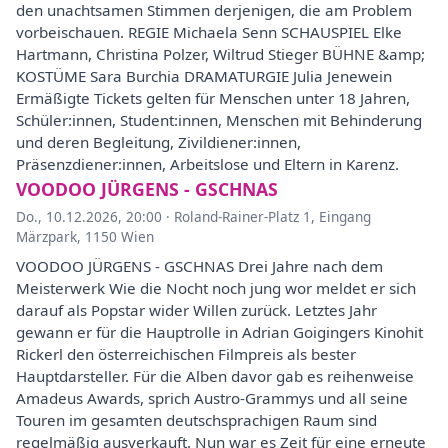
den unachtsamen Stimmen derjenigen, die am Problem
vorbeischauen. REGIE Michaela Senn SCHAUSPIEL Elke
Hartmann, Christina Polzer, Wiltrud Stieger BÜHNE &amp;
KOSTÜME Sara Burchia DRAMATURGIE Julia Jenewein
Ermäßigte Tickets gelten für Menschen unter 18 Jahren,
Schüler:innen, Student:innen, Menschen mit Behinderung
und deren Begleitung, Zivildiener:innen,
Präsenzdiener:innen, Arbeitslose und Eltern in Karenz.
VOODOO JÜRGENS - GSCHNAS
Do., 10.12.2026, 20:00
·
Roland-Rainer-Platz 1, Eingang
Märzpark, 1150 Wien
VOODOO JÜRGENS - GSCHNAS Drei Jahre nach dem
Meisterwerk Wie die Nocht noch jung wor meldet er sich
darauf als Popstar wider Willen zurück. Letztes Jahr
gewann er für die Hauptrolle in Adrian Goigingers Kinohit
Rickerl den österreichischen Filmpreis als bester
Hauptdarsteller. Für die Alben davor gab es reihenweise
Amadeus Awards, sprich Austro-Grammys und all seine
Touren im gesamten deutschsprachigen Raum sind
regelmäßig ausverkauft. Nun war es Zeit für eine erneute