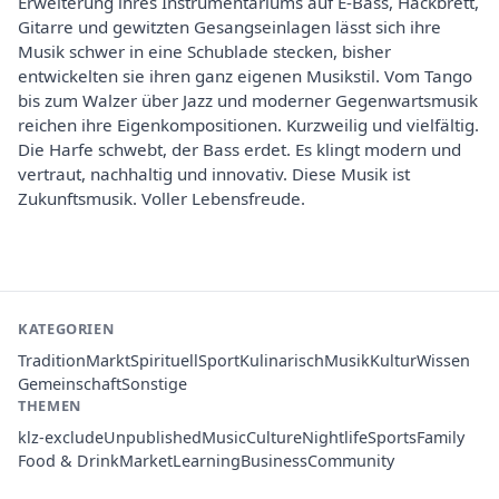
Erweiterung ihres Instrumentariums auf E-Bass, Hackbrett,
Gitarre und gewitzten Gesangseinlagen lässt sich ihre
Musik schwer in eine Schublade stecken, bisher
entwickelten sie ihren ganz eigenen Musikstil. Vom Tango
bis zum Walzer über Jazz und moderner Gegenwartsmusik
reichen ihre Eigenkompositionen. Kurzweilig und vielfältig.
Die Harfe schwebt, der Bass erdet. Es klingt modern und
vertraut, nachhaltig und innovativ. Diese Musik ist
Zukunftsmusik. Voller Lebensfreude.
KATEGORIEN
Tradition
Markt
Spirituell
Sport
Kulinarisch
Musik
Kultur
Wissen
Gemeinschaft
Sonstige
THEMEN
klz-exclude
Unpublished
Music
Culture
Nightlife
Sports
Family
Food & Drink
Market
Learning
Business
Community