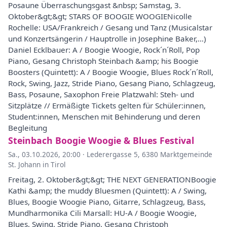
Posaune Überraschungsgast &nbsp; Samstag, 3.
Oktober&gt;&gt; STARS OF BOOGIE WOOGIENicolle
Rochelle: USA/Frankreich / Gesang und Tanz (Musicalstar
und Konzertsängerin / Hauptrolle in Josephine Baker,…)
Daniel Ecklbauer: A / Boogie Woogie, Rock´n´Roll, Pop
Piano, Gesang Christoph Steinbach &amp; his Boogie
Boosters (Quintett): A / Boogie Woogie, Blues Rock´n´Roll,
Rock, Swing, Jazz, Stride Piano, Gesang Piano, Schlagzeug,
Bass, Posaune, Saxophon Freie Platzwahl: Steh- und
Sitzplätze // Ermäßigte Tickets gelten für Schüler:innen,
Student:innen, Menschen mit Behinderung und deren
Begleitung
Steinbach Boogie Woogie & Blues Festival
Sa., 03.10.2026, 20:00
·
Lederergasse 5, 6380 Marktgemeinde
St. Johann in Tirol
Freitag, 2. Oktober&gt;&gt; THE NEXT GENERATIONBoogie
Kathi &amp; the muddy Bluesmen (Quintett): A / Swing,
Blues, Boogie Woogie Piano, Gitarre, Schlagzeug, Bass,
Mundharmonika Cili Marsall: HU-A / Boogie Woogie,
Blues, Swing, Stride Piano, Gesang Christoph