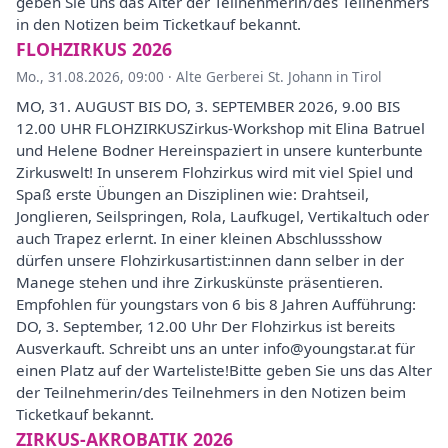
geben Sie uns das Alter der Teilnehmerin/des Teilnehmers
in den Notizen beim Ticketkauf bekannt.
FLOHZIRKUS 2026
Mo., 31.08.2026, 09:00
·
Alte Gerberei St. Johann in Tirol
MO, 31. AUGUST BIS DO, 3. SEPTEMBER 2026, 9.00 BIS
12.00 UHR FLOHZIRKUSZirkus-Workshop mit Elina Batruel
und Helene Bodner Hereinspaziert in unsere kunterbunte
Zirkuswelt! In unserem Flohzirkus wird mit viel Spiel und
Spaß erste Übungen an Disziplinen wie: Drahtseil,
Jonglieren, Seilspringen, Rola, Laufkugel, Vertikaltuch oder
auch Trapez erlernt. In einer kleinen Abschlussshow
dürfen unsere Flohzirkusartist:innen dann selber in der
Manege stehen und ihre Zirkuskünste präsentieren.
Empfohlen für youngstars von 6 bis 8 Jahren Aufführung:
DO, 3. September, 12.00 Uhr Der Flohzirkus ist bereits
Ausverkauft. Schreibt uns an unter info@youngstar.at für
einen Platz auf der Warteliste!Bitte geben Sie uns das Alter
der Teilnehmerin/des Teilnehmers in den Notizen beim
Ticketkauf bekannt.
ZIRKUS-AKROBATIK 2026