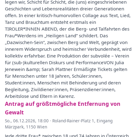
legen wir, Schicht für Schicht, die (uns) eingeschriebenen
Geschichten und Lebensrealitäten dreier Generationen
offen. In einer kritisch-humorvollen Collage aus Text, Lied,
Tanz und Brauchtum entsteht erstmals ein
TIROLER*INNEN ABEND, der die Berg- und Talfahrten des
Frau*Werdens im „Heiligen Land” schildert. Das
„Dazwischen-Sein“, zwischen Berg und Welt, geprägt von
innerem Widerspruch und heimischer Verbundenheit, wird
kollektiv erfahrbar. Eine Produktion der subvolée – Verein
für (sub-)kulturellen Diskurs und PerformanceVON Julia
Jenewein &amp; Sarah Plattner Ermäßigte Tickets gelten
für Menschen unter 18 Jahren, Schüler:innen,
Student:innen, Menschen mit Behinderung und deren
Begleitung, Zivildiener:innen, Präsenzdiener:innen,
Arbeitslose und Eltern in Karenz.
Antrag auf größtmögliche Entfernung von
Gewalt
So., 06.12.2026, 18:00
·
Roland-Rainer-Platz 1, Eingang
Märzpark, 1150 Wien
Jede dritte Frau* zwischen 18 und 74 Jahren in Österreich