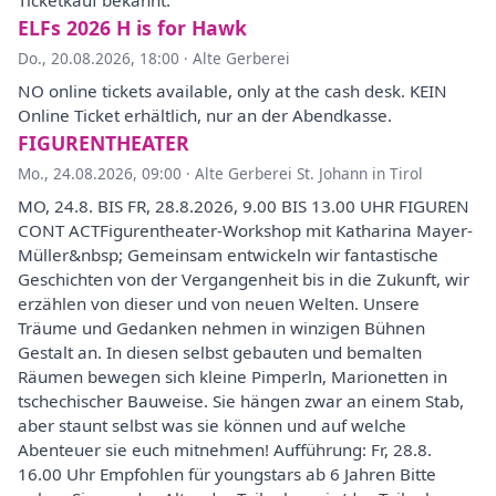
Ticketkauf bekannt.
ELFs 2026 H is for Hawk
Do., 20.08.2026, 18:00
·
Alte Gerberei
NO online tickets available, only at the cash desk. KEIN
Online Ticket erhältlich, nur an der Abendkasse.
FIGURENTHEATER
Mo., 24.08.2026, 09:00
·
Alte Gerberei St. Johann in Tirol
MO, 24.8. BIS FR, 28.8.2026, 9.00 BIS 13.00 UHR FIGUREN
CONT ACTFigurentheater-Workshop mit Katharina Mayer-
Müller&nbsp; Gemeinsam entwickeln wir fantastische
Geschichten von der Vergangenheit bis in die Zukunft, wir
erzählen von dieser und von neuen Welten. Unsere
Träume und Gedanken nehmen in winzigen Bühnen
Gestalt an. In diesen selbst gebauten und bemalten
Räumen bewegen sich kleine Pimperln, Marionetten in
tschechischer Bauweise. Sie hängen zwar an einem Stab,
aber staunt selbst was sie können und auf welche
Abenteuer sie euch mitnehmen! Aufführung: Fr, 28.8.
16.00 Uhr Empfohlen für youngstars ab 6 Jahren Bitte