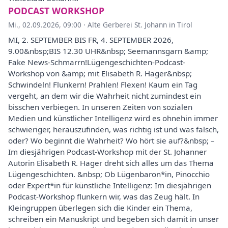
PODCAST WORKSHOP
Mi., 02.09.2026, 09:00
·
Alte Gerberei St. Johann in Tirol
MI, 2. SEPTEMBER BIS FR, 4. SEPTEMBER 2026,
9.00&nbsp;BIS 12.30 UHR&nbsp; Seemannsgarn &amp;
Fake News-Schmarrn!Lügengeschichten-Podcast-
Workshop von &amp; mit Elisabeth R. Hager&nbsp;
Schwindeln! Flunkern! Prahlen! Flexen! Kaum ein Tag
vergeht, an dem wir die Wahrheit nicht zumindest ein
bisschen verbiegen. In unseren Zeiten von sozialen
Medien und künstlicher Intelligenz wird es ohnehin immer
schwieriger, herauszufinden, was richtig ist und was falsch,
oder? Wo beginnt die Wahrheit? Wo hört sie auf?&nbsp; –
Im diesjährigen Podcast-Workshop mit der St. Johanner
Autorin Elisabeth R. Hager dreht sich alles um das Thema
Lügengeschichten. &nbsp; Ob Lügenbaron*in, Pinocchio
oder Expert*in für künstliche Intelligenz: Im diesjährigen
Podcast-Workshop flunkern wir, was das Zeug hält. In
Kleingruppen überlegen sich die Kinder ein Thema,
schreiben ein Manuskript und begeben sich damit in unser