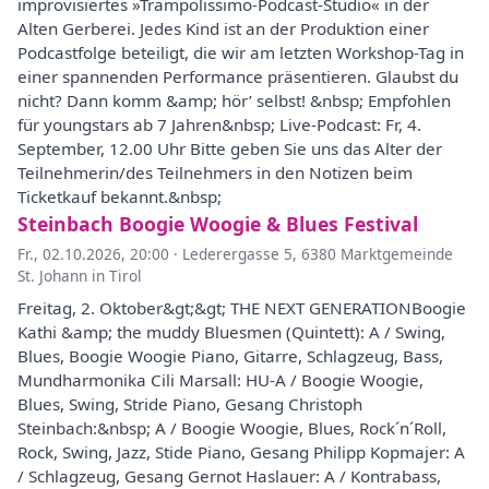
improvisiertes »Trampolissimo-Podcast-Studio« in der
Alten Gerberei. Jedes Kind ist an der Produktion einer
Podcastfolge beteiligt, die wir am letzten Workshop-Tag in
einer spannenden Performance präsentieren. Glaubst du
nicht? Dann komm &amp; hör’ selbst! &nbsp; Empfohlen
für youngstars ab 7 Jahren&nbsp; Live-Podcast: Fr, 4.
September, 12.00 Uhr Bitte geben Sie uns das Alter der
Teilnehmerin/des Teilnehmers in den Notizen beim
Ticketkauf bekannt.&nbsp;
Steinbach Boogie Woogie & Blues Festival
Fr., 02.10.2026, 20:00
·
Lederergasse 5, 6380 Marktgemeinde
St. Johann in Tirol
Freitag, 2. Oktober&gt;&gt; THE NEXT GENERATIONBoogie
Kathi &amp; the muddy Bluesmen (Quintett): A / Swing,
Blues, Boogie Woogie Piano, Gitarre, Schlagzeug, Bass,
Mundharmonika Cili Marsall: HU-A / Boogie Woogie,
Blues, Swing, Stride Piano, Gesang Christoph
Steinbach:&nbsp; A / Boogie Woogie, Blues, Rock´n´Roll,
Rock, Swing, Jazz, Stide Piano, Gesang Philipp Kopmajer: A
/ Schlagzeug, Gesang Gernot Haslauer: A / Kontrabass,