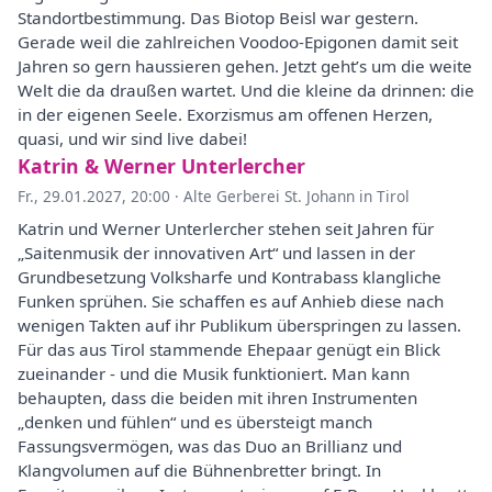
Standortbestimmung. Das Biotop Beisl war gestern.
Gerade weil die zahlreichen Voodoo-Epigonen damit seit
Jahren so gern haussieren gehen. Jetzt geht’s um die weite
Welt die da draußen wartet. Und die kleine da drinnen: die
in der eigenen Seele. Exorzismus am offenen Herzen,
quasi, und wir sind live dabei!
Katrin & Werner Unterlercher
Fr., 29.01.2027, 20:00
·
Alte Gerberei St. Johann in Tirol
Katrin und Werner Unterlercher stehen seit Jahren für
„Saitenmusik der innovativen Art“ und lassen in der
Grundbesetzung Volksharfe und Kontrabass klangliche
Funken sprühen. Sie schaffen es auf Anhieb diese nach
wenigen Takten auf ihr Publikum überspringen zu lassen.
Für das aus Tirol stammende Ehepaar genügt ein Blick
zueinander - und die Musik funktioniert. Man kann
behaupten, dass die beiden mit ihren Instrumenten
„denken und fühlen“ und es übersteigt manch
Fassungsvermögen, was das Duo an Brillianz und
Klangvolumen auf die Bühnenbretter bringt. In