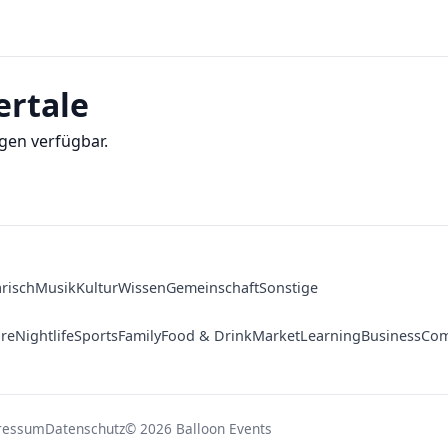
ertale
gen verfügbar.
arisch
Musik
Kultur
Wissen
Gemeinschaft
Sonstige
ure
Nightlife
Sports
Family
Food & Drink
Market
Learning
Business
Com
ressum
Datenschutz
© 2026 Balloon Events