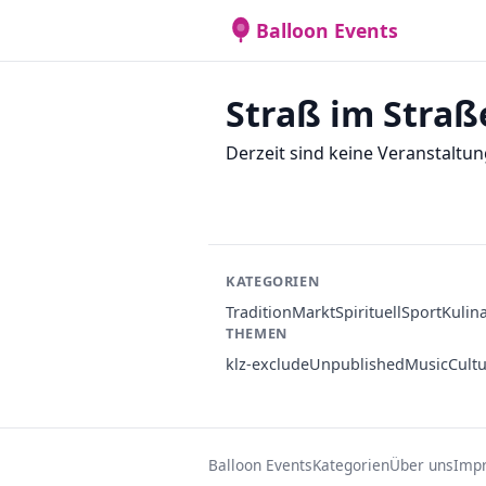
Balloon Events
Straß im Straß
Derzeit sind keine Veranstaltun
KATEGORIEN
Tradition
Markt
Spirituell
Sport
Kulin
THEMEN
klz-exclude
Unpublished
Music
Cult
Balloon Events
Kategorien
Über uns
Imp