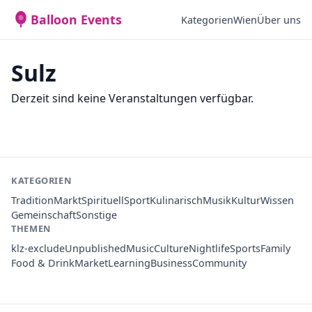
Balloon Events
Kategorien
Wien
Über uns
Sulz
Derzeit sind keine Veranstaltungen verfügbar.
KATEGORIEN
Tradition
Markt
Spirituell
Sport
Kulinarisch
Musik
Kultur
Wissen
Gemeinschaft
Sonstige
THEMEN
klz-exclude
Unpublished
Music
Culture
Nightlife
Sports
Family
Food & Drink
Market
Learning
Business
Community