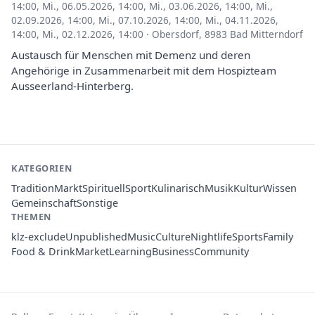
14:00
,
Mi., 06.05.2026, 14:00
,
Mi., 03.06.2026, 14:00
,
Mi.,
02.09.2026, 14:00
,
Mi., 07.10.2026, 14:00
,
Mi., 04.11.2026,
14:00
,
Mi., 02.12.2026, 14:00
·
Obersdorf, 8983 Bad Mitterndorf
Austausch für Menschen mit Demenz und deren
Angehörige in Zusammenarbeit mit dem Hospizteam
Ausseerland-Hinterberg.
KATEGORIEN
Tradition
Markt
Spirituell
Sport
Kulinarisch
Musik
Kultur
Wissen
Gemeinschaft
Sonstige
THEMEN
klz-exclude
Unpublished
Music
Culture
Nightlife
Sports
Family
Food & Drink
Market
Learning
Business
Community