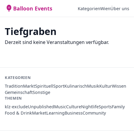
Balloon Events
Kategorien
Wien
Über uns
Tiefgraben
Derzeit sind keine Veranstaltungen verfügbar.
KATEGORIEN
Tradition
Markt
Spirituell
Sport
Kulinarisch
Musik
Kultur
Wissen
Gemeinschaft
Sonstige
THEMEN
klz-exclude
Unpublished
Music
Culture
Nightlife
Sports
Family
Food & Drink
Market
Learning
Business
Community