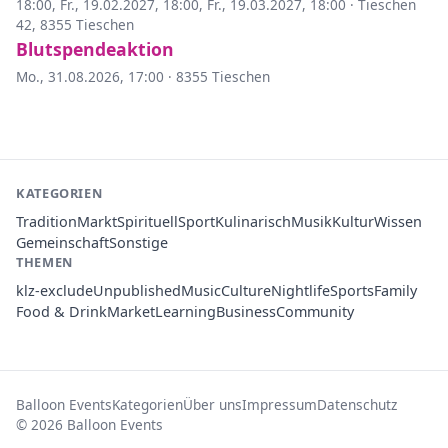
18:00
,
Fr., 19.02.2027, 18:00
,
Fr., 19.03.2027, 18:00
·
Tieschen
42, 8355 Tieschen
Blutspendeaktion
Mo., 31.08.2026, 17:00
·
8355 Tieschen
KATEGORIEN
Tradition
Markt
Spirituell
Sport
Kulinarisch
Musik
Kultur
Wissen
Gemeinschaft
Sonstige
THEMEN
klz-exclude
Unpublished
Music
Culture
Nightlife
Sports
Family
Food & Drink
Market
Learning
Business
Community
Balloon Events
Kategorien
Über uns
Impressum
Datenschutz
© 2026 Balloon Events