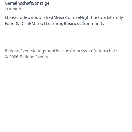
Gemeinschaft
Sonstige
THEMEN
klz-exclude
Unpublished
Music
Culture
Nightlife
Sports
Family
Food & Drink
Market
Learning
Business
Community
Balloon Events
Kategorien
Über uns
Impressum
Datenschutz
© 2026 Balloon Events