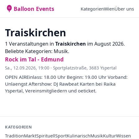
Balloon Events
Kategorien
Wien
Über uns
Traiskirchen
1 Veranstaltungen in
Traiskirchen
im August 2026.
Beliebte Kategorien: Musik.
Rock im Tal - Edmund
Sa., 12.09.2026, 19:00
·
Sportplatzstraße, 3683 Yspertal
OPEN AIREinlass: 18.00 Uhr Beginn: 19.00 Uhr Vorband:
Unlaengst Aftershow: DJ Rawbeat Karten bei Raika
Yspertal, Vereinsmitgliedern und oeticket.
KATEGORIEN
Tradition
Markt
Spirituell
Sport
Kulinarisch
Musik
Kultur
Wissen