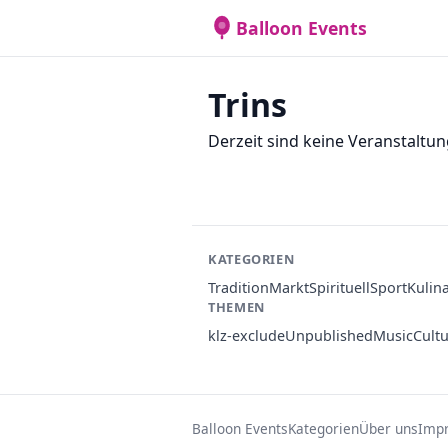
Balloon Events
Trins
Derzeit sind keine Veranstaltun
KATEGORIEN
Tradition
Markt
Spirituell
Sport
Kulin
THEMEN
klz-exclude
Unpublished
Music
Cult
Balloon Events
Kategorien
Über uns
Imp