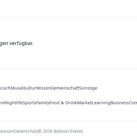
gen verfügbar.
arisch
Musik
Kultur
Wissen
Gemeinschaft
Sonstige
ure
Nightlife
Sports
Family
Food & Drink
Market
Learning
Business
Com
ressum
Datenschutz
© 2026 Balloon Events