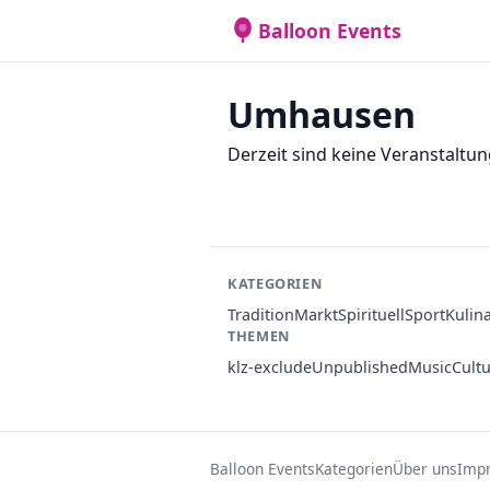
Balloon Events
Umhausen
Derzeit sind keine Veranstaltun
KATEGORIEN
Tradition
Markt
Spirituell
Sport
Kulin
THEMEN
klz-exclude
Unpublished
Music
Cult
Balloon Events
Kategorien
Über uns
Imp