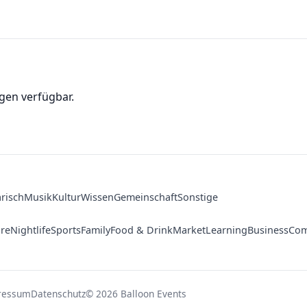
gen verfügbar.
arisch
Musik
Kultur
Wissen
Gemeinschaft
Sonstige
ure
Nightlife
Sports
Family
Food & Drink
Market
Learning
Business
Com
ressum
Datenschutz
© 2026 Balloon Events