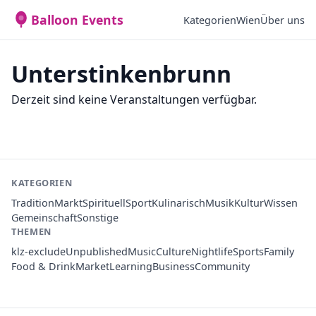
Balloon Events
Kategorien
Wien
Über uns
Unterstinkenbrunn
Derzeit sind keine Veranstaltungen verfügbar.
KATEGORIEN
Tradition
Markt
Spirituell
Sport
Kulinarisch
Musik
Kultur
Wissen
Gemeinschaft
Sonstige
THEMEN
klz-exclude
Unpublished
Music
Culture
Nightlife
Sports
Family
Food & Drink
Market
Learning
Business
Community