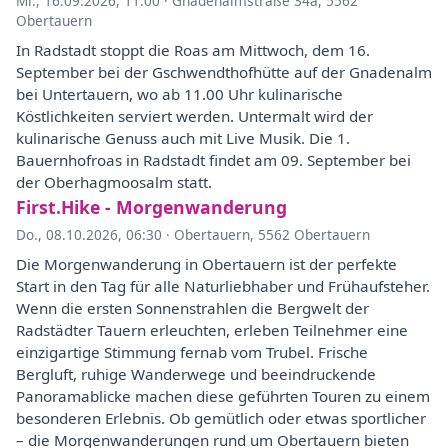
Mi., 16.09.2026, 11:00
·
Gnadenalmstraße 34a, 5562
Obertauern
In Radstadt stoppt die Roas am Mittwoch, dem 16.
September bei der Gschwendthofhütte auf der Gnadenalm
bei Untertauern, wo ab 11.00 Uhr kulinarische
Köstlichkeiten serviert werden. Untermalt wird der
kulinarische Genuss auch mit Live Musik. Die 1.
Bauernhofroas in Radstadt findet am 09. September bei
der Oberhagmoosalm statt.
First.Hike - Morgenwanderung
Do., 08.10.2026, 06:30
·
Obertauern, 5562 Obertauern
Die Morgenwanderung in Obertauern ist der perfekte
Start in den Tag für alle Naturliebhaber und Frühaufsteher.
Wenn die ersten Sonnenstrahlen die Bergwelt der
Radstädter Tauern erleuchten, erleben Teilnehmer eine
einzigartige Stimmung fernab vom Trubel. Frische
Bergluft, ruhige Wanderwege und beeindruckende
Panoramablicke machen diese geführten Touren zu einem
besonderen Erlebnis. Ob gemütlich oder etwas sportlicher
– die Morgenwanderungen rund um Obertauern bieten