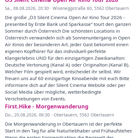
Sa., 08.08.2026, 20:30
·
Wiseneggstraße 60, 5562 Obertauern
Die große „Ö3 Silent Cinema Open Air Kino Tour 2026 -
presented by Erste Bank und Sparkasse“ tourt den ganzen
Sommer durch Österreich Die schönsten Locations in
Österreich verwandeln sich ab Sonnenuntergang in Open
Air Kinos der besonderen Art. Jeder Gast bekommt einen
eigenen Kopfhörer für das individuell-perfekte
Klangerlebnis UND für den einzigartigen Zweikanalton:
Deutsche Vertonung (Kanal A) oder Originalton (Kanal B).
Welcher Film gespielt wird, entscheidet ihr selbst. Wir
freuen uns auf 60 einzigartige Kinoabende mit euch Bitte
informiere dich auf der Silent Cinema Website oder per
Social Media über mögliche, wetterbedingte
Verschiebungen von Events.
First.Hike - Morgenwanderung
Do., 20.08.2026, 06:30
·
Obertauern, 5562 Obertauern
Die Morgenwanderung in Obertauern ist der perfekte
Start in den Tag für alle Naturliebhaber und Frühaufsteher.
Wenn die ersten Sonnenstrahlen die Bergwelt der