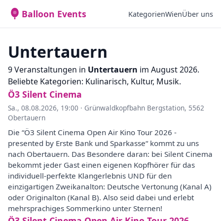
Balloon Events
Kategorien
Wien
Über uns
Untertauern
9 Veranstaltungen in
Untertauern
im August 2026.
Beliebte Kategorien: Kulinarisch, Kultur, Musik.
Ö3 Silent Cinema
Sa., 08.08.2026, 19:00
·
Grünwaldkopfbahn Bergstation, 5562
Obertauern
Die “Ö3 Silent Cinema Open Air Kino Tour 2026 -
presented by Erste Bank und Sparkasse“ kommt zu uns
nach Obertauern. Das Besondere daran: bei Silent Cinema
bekommt jeder Gast einen eigenen Kopfhörer für das
individuell-perfekte Klangerlebnis UND für den
einzigartigen Zweikanalton: Deutsche Vertonung (Kanal A)
oder Originalton (Kanal B). Also seid dabei und erlebt
mehrsprachiges Sommerkino unter Sternen!
Ö3 Silent Cinema Open Air Kino Tour 2026