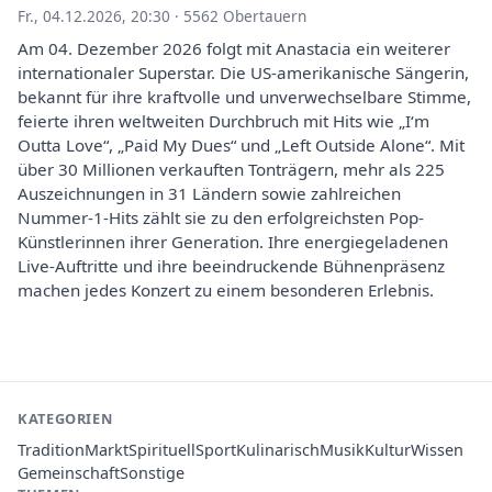
Fr., 04.12.2026, 20:30
·
5562 Obertauern
Am 04. Dezember 2026 folgt mit Anastacia ein weiterer
internationaler Superstar. Die US-amerikanische Sängerin,
bekannt für ihre kraftvolle und unverwechselbare Stimme,
feierte ihren weltweiten Durchbruch mit Hits wie „I‘m
Outta Love“, „Paid My Dues“ und „Left Outside Alone“. Mit
über 30 Millionen verkauften Tonträgern, mehr als 225
Auszeichnungen in 31 Ländern sowie zahlreichen
Nummer-1-Hits zählt sie zu den erfolgreichsten Pop-
Künstlerinnen ihrer Generation. Ihre energiegeladenen
Live-Auftritte und ihre beeindruckende Bühnenpräsenz
machen jedes Konzert zu einem besonderen Erlebnis.
KATEGORIEN
Tradition
Markt
Spirituell
Sport
Kulinarisch
Musik
Kultur
Wissen
Gemeinschaft
Sonstige