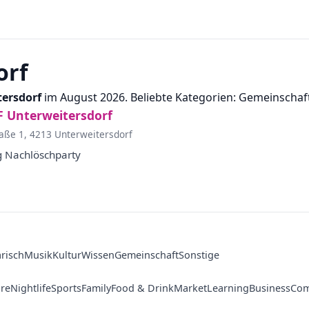
orf
ersdorf
im August 2026. Beliebte Kategorien: Gemeinschaft, 
FF Unterweitersdorf
raße 1, 4213 Unterweitersdorf
g Nachlöschparty
arisch
Musik
Kultur
Wissen
Gemeinschaft
Sonstige
ure
Nightlife
Sports
Family
Food & Drink
Market
Learning
Business
Com