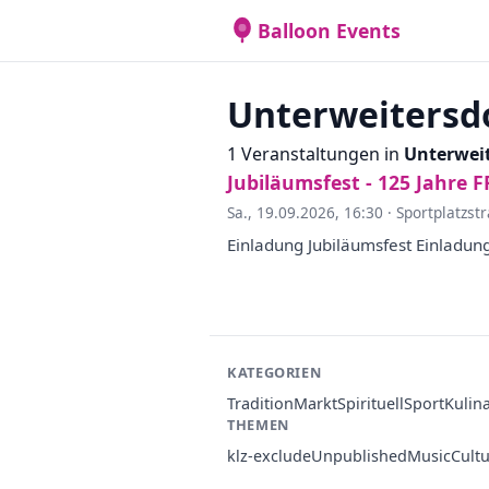
Balloon Events
Unterweitersd
1 Veranstaltungen in
Unterweit
Jubiläumsfest - 125 Jahre 
Sa., 19.09.2026, 16:30
·
Sportplatzst
Einladung Jubiläumsfest Einladun
KATEGORIEN
Tradition
Markt
Spirituell
Sport
Kulin
THEMEN
klz-exclude
Unpublished
Music
Cult