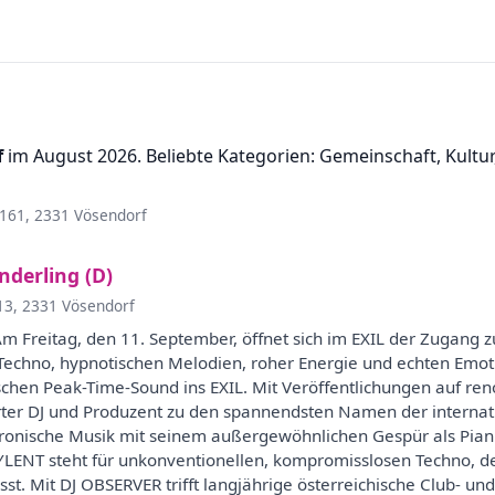
f
im August 2026. Beliebte Kategorien: Gemeinschaft, Kultur,
 161, 2331 Vösendorf
nderling (D)
13, 2331 Vösendorf
 Freitag, den 11. September, öffnet sich im EXIL der Zugang 
echno, hypnotischen Melodien, roher Energie und echten Emoti
ischen Peak-Time-Sound ins EXIL. Mit Veröffentlichungen auf 
rter DJ und Produzent zu den spannendsten Namen der interna
ische Musik mit seinem außergewöhnlichen Gespür als Pianist
YLENT steht für unkonventionellen, kompromisslosen Techno, d
sst. Mit DJ OBSERVER trifft langjährige österreichische Club- un