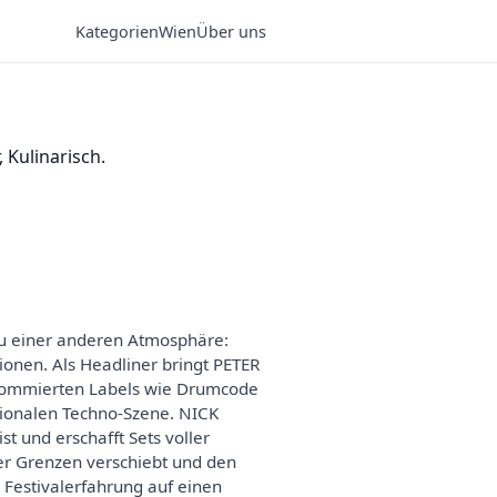
Kategorien
Wien
Über uns
 Kulinarisch.
zu einer anderen Atmosphäre:
onen. Als Headliner bringt PETER
renommierten Labels wie Drumcode
tionalen Techno-Szene. NICK
 und erschafft Sets voller
er Grenzen verschiebt und den
d Festivalerfahrung auf einen