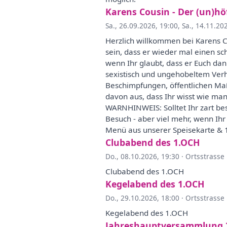
Karens Cousin - Der (un)hö
Sa., 26.09.2026, 19:00
,
Sa., 14.11.20
Herzlich willkommen bei Karens Co
sein, dass er wieder mal einen s
wenn Ihr glaubt, dass er Euch dan
sexistisch und ungehobeltem Verh
Beschimpfungen, öffentlichen Maß
davon aus, dass Ihr wisst wie ma
WARNHINWEIS: Solltet Ihr zart bes
Besuch - aber viel mehr, wenn Ihr
Menü aus unserer Speisekarte & 1
Clubabend des 1.OCH
Do., 08.10.2026, 19:30
·
Ortsstrasse
Clubabend des 1.OCH
Kegelabend des 1.OCH
Do., 29.10.2026, 18:00
·
Ortsstrasse
Kegelabend des 1.OCH
Jahreshauptversammlung 2