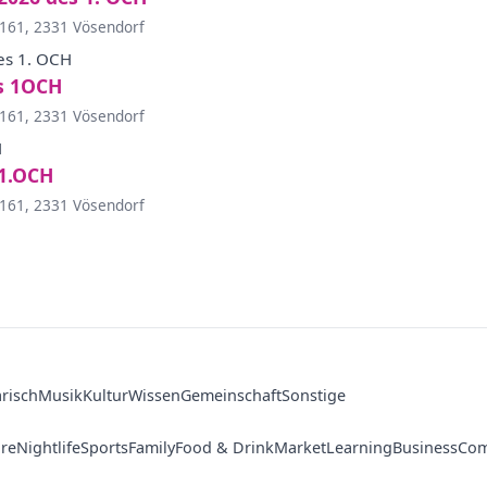
 161, 2331 Vösendorf
es 1. OCH
s 1OCH
 161, 2331 Vösendorf
H
 1.OCH
 161, 2331 Vösendorf
arisch
Musik
Kultur
Wissen
Gemeinschaft
Sonstige
ure
Nightlife
Sports
Family
Food & Drink
Market
Learning
Business
Com