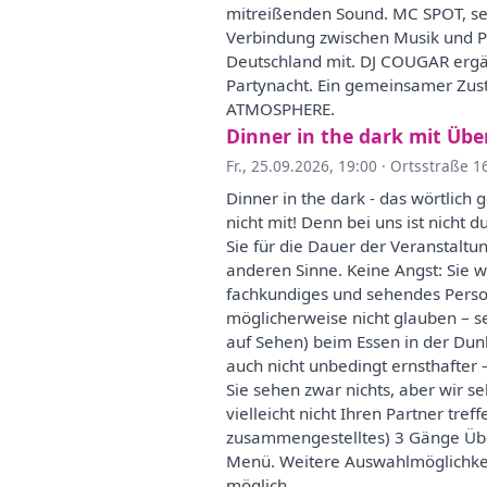
mitreißenden Sound. MC SPOT, sei
Verbindung zwischen Musik und P
Deutschland mit. DJ COUGAR ergän
Partynacht. Ein gemeinsamer Zus
ATMOSPHERE.
Dinner in the dark mit Ü
Fr., 25.09.2026, 19:00
·
Ortsstraße 1
Dinner in the dark - das wörtlich
nicht mit! Denn bei uns ist nicht 
Sie für die Dauer der Veranstalt
anderen Sinne. Keine Angst: Sie 
fachkundiges und sehendes Person
möglicherweise nicht glauben – s
auf Sehen) beim Essen in der Du
auch nicht unbedingt ernsthafter
Sie sehen zwar nichts, aber wir s
vielleicht nicht Ihren Partner tre
zusammengestelltes) 3 Gänge Über
Menü. Weitere Auswahlmöglichkeite
möglich.