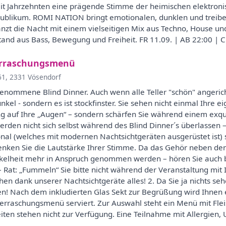
t Jahrzehnten eine prägende Stimme der heimischen elektronisc
ublikum. ROMI NATION bringt emotionalen, dunklen und treib
zt die Nacht mit einem vielseitigen Mix aus Techno, House un
tand aus Bass, Bewegung und Freiheit. FR 11.09. | AB 22:00 
berraschungsmenü
61, 2331 Vösendorf
 genommene Blind Dinner. Auch wenn alle Teller "schön" angerich
dunkel - sondern es ist stockfinster. Sie sehen nicht einmal Ihre
ung auf Ihre „Augen“ – sondern schärfen Sie während einem exq
werden nicht sich selbst während des Blind Dinner´s überlassen
al (welches mit modernen Nachtsichtgeräten ausgerüstet ist) 
enken Sie die Lautstärke Ihrer Stimme. Da das Gehör neben den
nkelheit mehr in Anspruch genommen werden – hören Sie auch b
 – Rat: „Fummeln“ Sie bitte nicht während der Veranstaltung mi
ehen dank unserer Nachtsichtgeräte alles! 2. Da Sie ja nichts 
ffen! Nach dem inkludierten Glas Sekt zur Begrüßung wird Ihnen e
raschungsmenü serviert. Zur Auswahl steht ein Menü mit Fleis
n stehen nicht zur Verfügung. Eine Teilnahme mit Allergien, Un