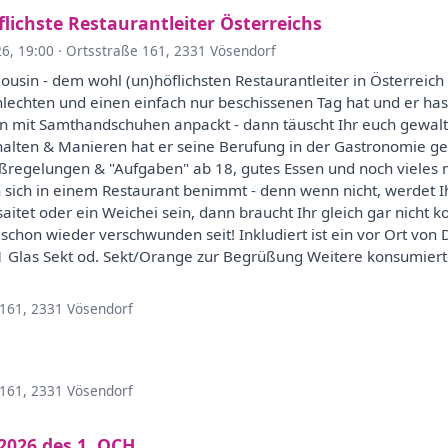
flichste Restaurantleiter Österreichs
26, 19:00
·
Ortsstraße 161, 2331 Vösendorf
usin - dem wohl (un)höflichsten Restaurantleiter in Österreich
chlechten und einen einfach nur beschissenen Tag hat und er ha
n mit Samthandschuhen anpackt - dann täuscht Ihr euch gewaltig.
alten & Manieren hat er seine Berufung in der Gastronomie ge
regelungen & "Aufgaben" ab 18, gutes Essen und noch vieles 
n sich in einem Restaurant benimmt - denn wenn nicht, werdet
aitet oder ein Weichei sein, dann braucht Ihr gleich gar nicht
 schon wieder verschwunden seit! Inkludiert ist ein vor Ort vo
 Glas Sekt od. Sekt/Orange zur Begrüßung Weitere konsumierte 
 161, 2331 Vösendorf
 161, 2331 Vösendorf
026 des 1. OCH