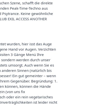
hen Szene, schafft die direkte
enden Peak-Time-Techno aus
d Psytrance. Keine gewöhnliche
| CLUB EXIL ACCESS ANOTHER
tet wurden, hier isst das Auge
 eigene Hand vor Augen. Verzichten
uisiten 3 Gänge Menü Ihre
 – sondern werden durch unser
stets umsorgt. Auch wenn Sie es
 anderen Sinnen (natürlich bis
esser! Ein gut gemeinter – wenn
t Ihrem Gegenüber. Begründung: 1.
sehen können, können die Hände
in (von uns fix
ch oder ein rein vegetarisches
verträglichkeiten ist leider nicht