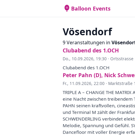
Balloon Events
Vösendorf
9 Veranstaltungen in
Vösendor
Clubabend des 1.OCH
Do., 10.09.2026, 19:30
·
Ortsstrasse
Clubabend des 1.OCH
Peter Pahn (D), Nick Schwe
Fr., 11.09.2026, 22:00
·
Marktstraße 
TRIPLE A – CHANGE THE MATRIX Am
eine Nacht zwischen treibendem T
PAHN seinen kraftvollen, cineast
und Terminal M zählt der Frankfu
SCHWENDERLING verbindet elektron
Melodie, Spannung und Gefühl. S
Dancefloor mit voller Energie erfa