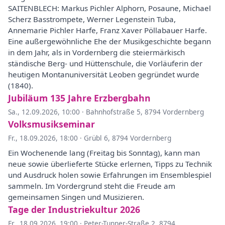
SAITENBLECH: Markus Pichler Alphorn, Posaune, Michael
Scherz Basstrompete, Werner Legenstein Tuba,
Annemarie Pichler Harfe, Franz Xaver Pöllabauer Harfe.
Eine außergewöhnliche Ehe der Musikgeschichte begann
in dem Jahr, als in Vordernberg die steiermärkisch
ständische Berg- und Hüttenschule, die Vorläuferin der
heutigen Montanuniversität Leoben gegründet wurde
(1840).
Jubiläum 135 Jahre Erzbergbahn
Sa., 12.09.2026, 10:00
·
Bahnhofstraße 5, 8794 Vordernberg
Volksmusikseminar
Fr., 18.09.2026, 18:00
·
Grübl 6, 8794 Vordernberg
Ein Wochenende lang (Freitag bis Sonntag), kann man
neue sowie überlieferte Stücke erlernen, Tipps zu Technik
und Ausdruck holen sowie Erfahrungen im Ensemblespiel
sammeln. Im Vordergrund steht die Freude am
gemeinsamen Singen und Musizieren.
Tage der Industriekultur 2026
Fr., 18.09.2026, 19:00
·
Peter-Tunner-Straße 2, 8794