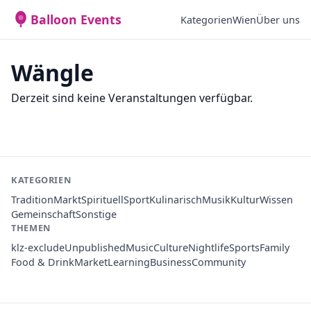
Balloon Events
Kategorien
Wien
Über uns
Wängle
Derzeit sind keine Veranstaltungen verfügbar.
KATEGORIEN
Tradition
Markt
Spirituell
Sport
Kulinarisch
Musik
Kultur
Wissen
Gemeinschaft
Sonstige
THEMEN
klz-exclude
Unpublished
Music
Culture
Nightlife
Sports
Family
Food & Drink
Market
Learning
Business
Community