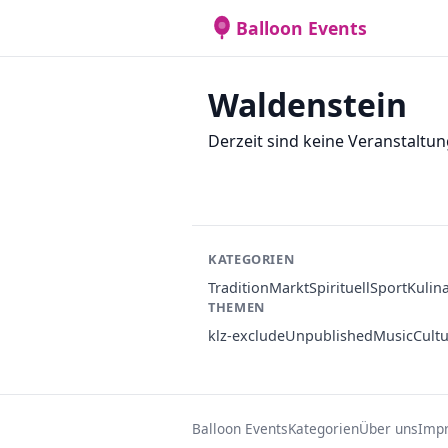
Balloon Events
Waldenstein
Derzeit sind keine Veranstaltun
KATEGORIEN
Tradition
Markt
Spirituell
Sport
Kulin
THEMEN
klz-exclude
Unpublished
Music
Cult
Balloon Events
Kategorien
Über uns
Imp