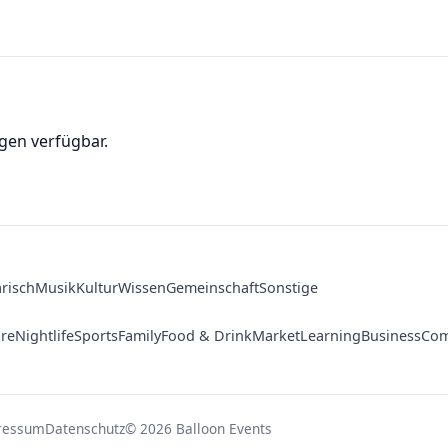
gen verfügbar.
arisch
Musik
Kultur
Wissen
Gemeinschaft
Sonstige
ure
Nightlife
Sports
Family
Food & Drink
Market
Learning
Business
Com
ressum
Datenschutz
© 2026 Balloon Events