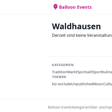
Balloon Events
Waldhausen
Derzeit sind keine Veranstaltun
KATEGORIEN
Tradition
Markt
Spirituell
Sport
Kulin
THEMEN
klz-exclude
Unpublished
Music
Cult
Balloon Events
Kategorien
Über uns
Imp