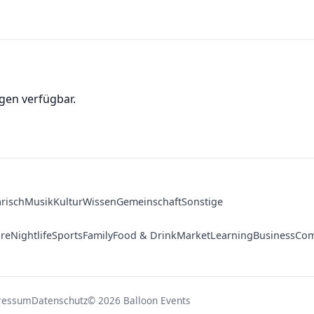
gen verfügbar.
arisch
Musik
Kultur
Wissen
Gemeinschaft
Sonstige
ure
Nightlife
Sports
Family
Food & Drink
Market
Learning
Business
Com
ressum
Datenschutz
© 2026 Balloon Events