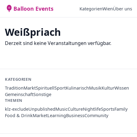
Balloon Events
Kategorien
Wien
Über uns
Weißpriach
Derzeit sind keine Veranstaltungen verfügbar.
KATEGORIEN
Tradition
Markt
Spirituell
Sport
Kulinarisch
Musik
Kultur
Wissen
Gemeinschaft
Sonstige
THEMEN
klz-exclude
Unpublished
Music
Culture
Nightlife
Sports
Family
Food & Drink
Market
Learning
Business
Community