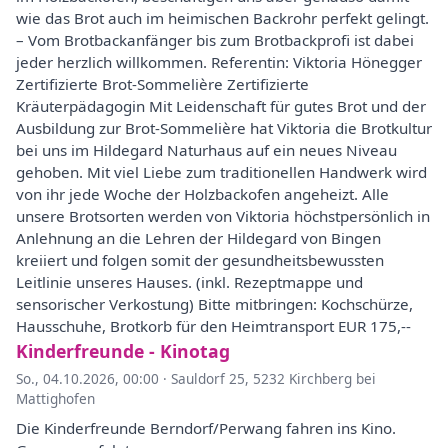
wie das Brot auch im heimischen Backrohr perfekt gelingt.
– Vom Brotbackanfänger bis zum Brotbackprofi ist dabei
jeder herzlich willkommen. Referentin: Viktoria Hönegger
Zertifizierte Brot-Sommelière Zertifizierte
Kräuterpädagogin Mit Leidenschaft für gutes Brot und der
Ausbildung zur Brot-Sommelière hat Viktoria die Brotkultur
bei uns im Hildegard Naturhaus auf ein neues Niveau
gehoben. Mit viel Liebe zum traditionellen Handwerk wird
von ihr jede Woche der Holzbackofen angeheizt. Alle
unsere Brotsorten werden von Viktoria höchstpersönlich in
Anlehnung an die Lehren der Hildegard von Bingen
kreiiert und folgen somit der gesundheitsbewussten
Leitlinie unseres Hauses. (inkl. Rezeptmappe und
sensorischer Verkostung) Bitte mitbringen: Kochschürze,
Hausschuhe, Brotkorb für den Heimtransport EUR 175,--
Kinderfreunde - Kinotag
So., 04.10.2026, 00:00
·
Sauldorf 25, 5232 Kirchberg bei
Mattighofen
Die Kinderfreunde Berndorf/Perwang fahren ins Kino.