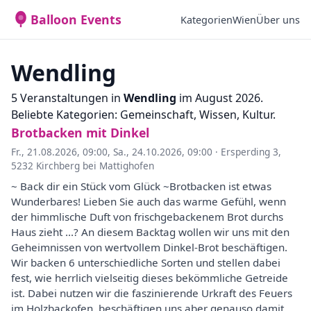
Balloon Events
Kategorien
Wien
Über uns
Wendling
5 Veranstaltungen in
Wendling
im August 2026.
Beliebte Kategorien: Gemeinschaft, Wissen, Kultur.
Brotbacken mit Dinkel
Fr., 21.08.2026, 09:00
,
Sa., 24.10.2026, 09:00
·
Ersperding 3,
5232 Kirchberg bei Mattighofen
~ Back dir ein Stück vom Glück ~Brotbacken ist etwas
Wunderbares! Lieben Sie auch das warme Gefühl, wenn
der himmlische Duft von frischgebackenem Brot durchs
Haus zieht ...? An diesem Backtag wollen wir uns mit den
Geheimnissen von wertvollem Dinkel-Brot beschäftigen.
Wir backen 6 unterschiedliche Sorten und stellen dabei
fest, wie herrlich vielseitig dieses bekömmliche Getreide
ist. Dabei nutzen wir die faszinierende Urkraft des Feuers
im Holzbackofen, beschäftigen uns aber genauso damit