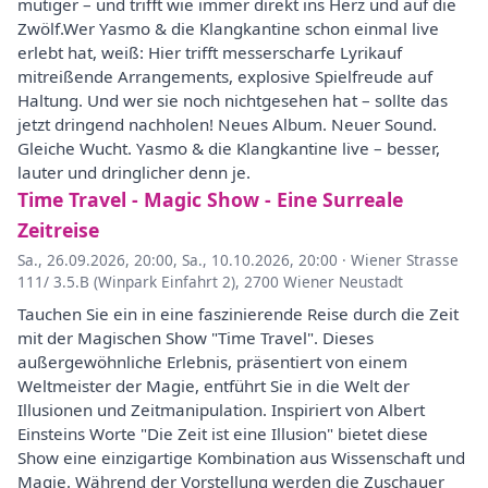
mutiger – und trifft wie immer direkt ins Herz und auf die
Zwölf.Wer Yasmo & die Klangkantine schon einmal live
erlebt hat, weiß: Hier trifft messerscharfe Lyrikauf
mitreißende Arrangements, explosive Spielfreude auf
Haltung. Und wer sie noch nichtgesehen hat – sollte das
jetzt dringend nachholen! Neues Album. Neuer Sound.
Gleiche Wucht. Yasmo & die Klangkantine live – besser,
lauter und dringlicher denn je.
Time Travel - Magic Show - Eine Surreale
Zeitreise
Sa., 26.09.2026, 20:00
,
Sa., 10.10.2026, 20:00
·
Wiener Strasse
111/ 3.5.B (Winpark Einfahrt 2), 2700 Wiener Neustadt
Tauchen Sie ein in eine faszinierende Reise durch die Zeit
mit der Magischen Show "Time Travel". Dieses
außergewöhnliche Erlebnis, präsentiert von einem
Weltmeister der Magie, entführt Sie in die Welt der
Illusionen und Zeitmanipulation. Inspiriert von Albert
Einsteins Worte "Die Zeit ist eine Illusion" bietet diese
Show eine einzigartige Kombination aus Wissenschaft und
Magie. Während der Vorstellung werden die Zuschauer