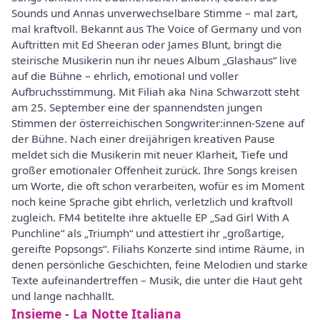
Sounds und Annas unverwechselbare Stimme – mal zart,
mal kraftvoll. Bekannt aus The Voice of Germany und von
Auftritten mit Ed Sheeran oder James Blunt, bringt die
steirische Musikerin nun ihr neues Album „Glashaus“ live
auf die Bühne – ehrlich, emotional und voller
Aufbruchsstimmung. Mit Filiah aka Nina Schwarzott steht
am 25. September eine der spannendsten jungen
Stimmen der österreichischen Songwriter:innen-Szene auf
der Bühne. Nach einer dreijährigen kreativen Pause
meldet sich die Musikerin mit neuer Klarheit, Tiefe und
großer emotionaler Offenheit zurück. Ihre Songs kreisen
um Worte, die oft schon verarbeiten, wofür es im Moment
noch keine Sprache gibt ehrlich, verletzlich und kraftvoll
zugleich. FM4 betitelte ihre aktuelle EP „Sad Girl With A
Punchline“ als „Triumph“ und attestiert ihr „großartige,
gereifte Popsongs“. Filiahs Konzerte sind intime Räume, in
denen persönliche Geschichten, feine Melodien und starke
Texte aufeinandertreffen – Musik, die unter die Haut geht
und lange nachhallt.
Insieme - La Notte Italiana