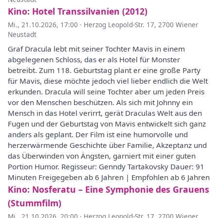
Kino: Hotel Transsilvanien (2012)
Mi., 21.10.2026, 17:00
·
Herzog Leopold-Str. 17, 2700 Wiener
Neustadt
Graf Dracula lebt mit seiner Tochter Mavis in einem
abgelegenen Schloss, das er als Hotel für Monster
betreibt. Zum 118. Geburtstag plant er eine große Party
für Mavis, diese möchte jedoch viel lieber endlich die Welt
erkunden. Dracula will seine Tochter aber um jeden Preis
vor den Menschen beschützen. Als sich mit Johnny ein
Mensch in das Hotel verirrt, gerät Draculas Welt aus den
Fugen und der Geburtstag von Mavis entwickelt sich ganz
anders als geplant. Der Film ist eine humorvolle und
herzerwärmende Geschichte über Familie, Akzeptanz und
das Überwinden von Ängsten, garniert mit einer guten
Portion Humor. Regisseur: Genndy Tartakovsky Dauer: 91
Minuten Freigegeben ab 6 Jahren | Empfohlen ab 6 Jahren
Kino: Nosferatu – Eine Symphonie des Grauens
(Stummfilm)
Mi., 21.10.2026, 20:00
·
Herzog Leopold-Str. 17, 2700 Wiener