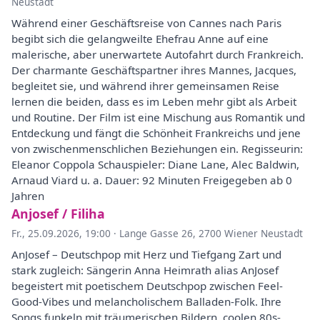
Neustadt
Während einer Geschäftsreise von Cannes nach Paris
begibt sich die gelangweilte Ehefrau Anne auf eine
malerische, aber unerwartete Autofahrt durch Frankreich.
Der charmante Geschäftspartner ihres Mannes, Jacques,
begleitet sie, und während ihrer gemeinsamen Reise
lernen die beiden, dass es im Leben mehr gibt als Arbeit
und Routine. Der Film ist eine Mischung aus Romantik und
Entdeckung und fängt die Schönheit Frankreichs und jene
von zwischenmenschlichen Beziehungen ein. Regisseurin:
Eleanor Coppola Schauspieler: Diane Lane, Alec Baldwin,
Arnaud Viard u. a. Dauer: 92 Minuten Freigegeben ab 0
Jahren
Anjosef / Filiha
Fr., 25.09.2026, 19:00
·
Lange Gasse 26, 2700 Wiener Neustadt
AnJosef – Deutschpop mit Herz und Tiefgang Zart und
stark zugleich: Sängerin Anna Heimrath alias AnJosef
begeistert mit poetischem Deutschpop zwischen Feel-
Good-Vibes und melancholischem Balladen-Folk. Ihre
Songs funkeln mit träumerischen Bildern, coolen 80s-