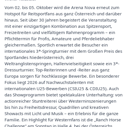
Vom 02. bis 05. Oktober wird die Arena Nova erneut zum
Hotspot für Reitsportfans aus ganz Österreich und darüber
hinaus. Seit über 30 Jahren begeistert die Veranstaltung
mit einer einzigartigen Kombination aus Spitzensport,
Freizeitreiten und vielfältigem Rahmenprogramm – ein
Pflichttermin für Profis, Amateure und Pferdeliebhaber
gleichermaßen. Sportlich erwartet die Besucher ein
internationales 3*-Springturnier mit dem Großen Preis des
Sportlandes Niederösterreich, drei
Weltranglistenspringen, Hallenvielseitigkeit sowie ein 3*-
Dressurturnier. Top-Reiterinnen und -Reiter aus ganz
Europa sorgen für hochklassige Bewerbe. Ein besonderer
Fokus liegt 2026 auf Nachwuchstalenten mit
internationalen U25-Bewerben (CSIU25 & CDIU25). Auch
das Showprogramm bietet spektakuläre Unterhaltung: von
actionreicher Stuntreiterei über Westerninszenierungen
bis hin zu Freiheitsdressur, Quadrillen und kreativen
Showacts mit Licht und Musik – ein Erlebnis für die ganze
Familie. Ein Highlight für Westernfans ist die „Ranch Horse
Challenge“ am Sonntag in Halle 4, bei der Österreichs