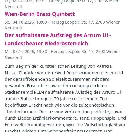
Fr., 02.10.2026, 19:30
·
Herzog Leopold-Str. 17, 2700 Wiener
Neustadt
Wien-Berlin Brass Quintett
So., 04.10.2026, 18:00
·
Herzog Leopold-Str. 17, 2700 Wiener
Neustadt
Der aufhaltsame Aufstieg des Arturo Ui -
Landestheater Niederösterreich
Mi., 07.10.2026, 19:30
·
Herzog Leopold-Str. 17, 2700 Wiener
Neustadt
Zum Beginn der künstlerischen Leitung von Patricia
Nickel-Dönicke werden zwölf Regisseur:innen dieser und
der darauffolgenden Spielzeit zusammen mit dem
gesamten Ensemble sowie dem neugegründeten
Stadtensemble „Der aufhaltsame Aufstieg des Arturo Ui“
auf die Bühne bringen. 70 Jahre nach seinem Tod
beeinflusst Brecht nach wie vor die zeitgenössischen
Theaterformen. Durch seine Verfremdungseffekte, sowie
durch Lieder, Erzählerkommentare, Tanz, Puppenspiel und
Film weltberühmt geworden, wird die Vielschichtigkeit von
Brechts Wirken zum Saisonauftakt neu erprobt. Und