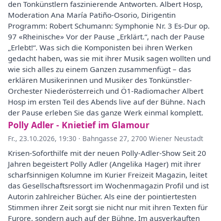
den Tonkünstlern faszinierende Antworten. Albert Hosp,
Moderation Ana María Patiño-Osorio, Dirigentin
Programm: Robert Schumann: Symphonie Nr. 3 Es-Dur op.
97 «Rheinische» Vor der Pause „Erklärt.“, nach der Pause
„Erlebt!“. Was sich die Komponisten bei ihren Werken
gedacht haben, was sie mit ihrer Musik sagen wollten und
wie sich alles zu einem Ganzen zusammenfügt – das
erklären Musikerinnen und Musiker des Tonkünstler-
Orchester Niederösterreich und Ö1-Radiomacher Albert
Hosp im ersten Teil des Abends live auf der Bühne. Nach
der Pause erleben Sie das ganze Werk einmal komplett.
Polly Adler - Knietief im Glamour
Fr., 23.10.2026, 19:30
·
Bahngasse 27, 2700 Wiener Neustadt
Krisen-Soforthilfe mit der neuen Polly-Adler-Show Seit 20
Jahren begeistert Polly Adler (Angelika Hager) mit ihrer
scharfsinnigen Kolumne im Kurier Freizeit Magazin, leitet
das Gesellschaftsressort im Wochenmagazin Profil und ist
Autorin zahlreicher Bücher. Als eine der pointiertesten
Stimmen ihrer Zeit sorgt sie nicht nur mit ihren Texten für
Furore, sondern auch auf der Bühne. Im ausverkauften