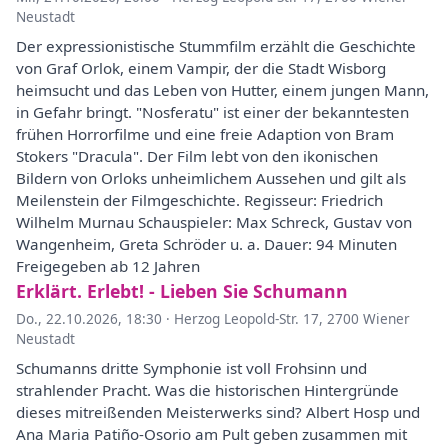
Neustadt
Der expressionistische Stummfilm erzählt die Geschichte
von Graf Orlok, einem Vampir, der die Stadt Wisborg
heimsucht und das Leben von Hutter, einem jungen Mann,
in Gefahr bringt. "Nosferatu" ist einer der bekanntesten
frühen Horrorfilme und eine freie Adaption von Bram
Stokers "Dracula". Der Film lebt von den ikonischen
Bildern von Orloks unheimlichem Aussehen und gilt als
Meilenstein der Filmgeschichte. Regisseur: Friedrich
Wilhelm Murnau Schauspieler: Max Schreck, Gustav von
Wangenheim, Greta Schröder u. a. Dauer: 94 Minuten
Freigegeben ab 12 Jahren
Erklärt. Erlebt! - Lieben Sie Schumann
Do., 22.10.2026, 18:30
·
Herzog Leopold-Str. 17, 2700 Wiener
Neustadt
Schumanns dritte Symphonie ist voll Frohsinn und
strahlender Pracht. Was die historischen Hintergründe
dieses mitreißenden Meisterwerks sind? Albert Hosp und
Ana Maria Patiño-Osorio am Pult geben zusammen mit