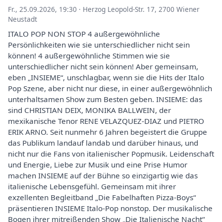
Fr., 25.09.2026, 19:30
·
Herzog Leopold-Str. 17, 2700 Wiener
Neustadt
ITALO POP NON STOP 4 außergewöhnliche
Persönlichkeiten wie sie unterschiedlicher nicht sein
können! 4 außergewöhnliche Stimmen wie sie
unterschiedlicher nicht sein können! Aber gemeinsam,
eben „INSIEME“, unschlagbar, wenn sie die Hits der Italo
Pop Szene, aber nicht nur diese, in einer außergewöhnlich
unterhaltsamen Show zum Besten geben. INSIEME: das
sind CHRISTIAN DEIX, MONIKA BALLWEIN, der
mexikanische Tenor RENE VELAZQUEZ-DIAZ und PIETRO
ERIK ARNO. Seit nunmehr 6 Jahren begeistert die Gruppe
das Publikum landauf landab und darüber hinaus, und
nicht nur die Fans von italienischer Popmusik. Leidenschaft
und Energie, Liebe zur Musik und eine Prise Humor
machen INSIEME auf der Bühne so einzigartig wie das
italienische Lebensgefühl. Gemeinsam mit ihrer
exzellenten Begleitband „Die Fabelhaften Pizza-Boys“
präsentieren INSIEME Italo-Pop nonstop. Der musikalische
Bogen ihrer mitreißenden Show „Die Italienische Nacht“