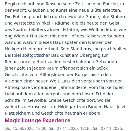
Begib dich auf eine Reise in seine Zeit – in eine Epoche, in
der Macht, Glauben und Kunst eine neue Blüte erlebten.
Die Führung führt dich durch gewölbte Gänge, alte Stuben
und versteckte Winkel – Räume, die bis heute den Geist
des Spätmittelalters atmen. Erfahre, wie Wulfing lebte, wie
eng Wiener Neustadt mit dem Hof des Kaisers verbunden
war und warum dieses Haus später den Namen der
Heiligen Hildegard erhielt. Sein Stadthaus, ein prachtvolles
Beispiel spätgotischer Baukunst am Übergang zur
Renaissance, gehört zu den besterhaltenen Gebäuden
jener Zeit. In jedem Raum offenbart sich ein Stück
Geschichte: vom Alltagsleben der Bürger bis zu den
Visionen einer neuen Welt. Lass dich verzaubern von der
Atmosphäre vergangener Jahrhunderte, vom flackernden
Licht auf dem alten Verputz und dem leisen Echo der
Schritte im Gewölbe. Erlebe Geschichte dort, wo sie
wirklich zu Hause ist – im Hildegard von Bingen Haus. Jetzt
Platz sichern und Geschichte hautnah erleben!
Magic Lounge Experience
Sa., 15.08.2026, 18:30
,
Sa., 07.11.2026, 18:30
,
Sa., 07.11.2026,