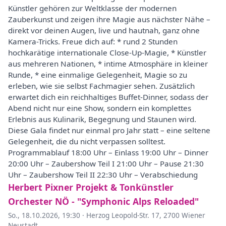
Künstler gehören zur Weltklasse der modernen
Zauberkunst und zeigen ihre Magie aus nächster Nähe –
direkt vor deinen Augen, live und hautnah, ganz ohne
Kamera-Tricks. Freue dich auf: * rund 2 Stunden
hochkarätige internationale Close-Up-Magie, * Künstler
aus mehreren Nationen, * intime Atmosphäre in kleiner
Runde, * eine einmalige Gelegenheit, Magie so zu
erleben, wie sie selbst Fachmagier sehen. Zusätzlich
erwartet dich ein reichhaltiges Buffet-Dinner, sodass der
Abend nicht nur eine Show, sondern ein komplettes
Erlebnis aus Kulinarik, Begegnung und Staunen wird.
Diese Gala findet nur einmal pro Jahr statt – eine seltene
Gelegenheit, die du nicht verpassen solltest.
Programmablauf 18:00 Uhr – Einlass 19:00 Uhr – Dinner
20:00 Uhr – Zaubershow Teil I 21:00 Uhr – Pause 21:30
Uhr – Zaubershow Teil II 22:30 Uhr – Verabschiedung
Herbert Pixner Projekt & Tonkünstler
Orchester NÖ - "Symphonic Alps Reloaded"
So., 18.10.2026, 19:30
·
Herzog Leopold-Str. 17, 2700 Wiener
Neustadt