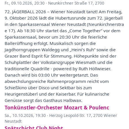
Fr., 09.10.2026, 20:30
·
Neunkirchner Straße 17, 2700
72. JÄGERBALL 2026 – Wiener Neustadt tanzt! Am Freitag,
9. Oktober 2026 lädt die Hubertusrunde zum 72. Jägerball
in den Sparkassensaal Wiener Neustadt (Neunkirchnerstra
e 17). Ab 18:30 Uhr startet das „Come Together“ vor dem
Sparkassensaal, bevor um 20:30 Uhr die feierliche
Balleröffnung erfolgt. Musikalisch sorgen die
Jagdhorngruppen Waldegg und „Heini’s Ruh“ sowie die
Grazer Band Esprit für Stimmung. Höhepunkte sind der
Schuhplattler der Volkstanzgruppe Wiesmath und die
traditionelle Quadrille - powered by Ruth Höllwieser.
Danach wird bis 03:00 Uhr weitergetanzt. Das
abwechslungsreiche Rahmenprogramm reicht vom
Schießkino über Disco und Sektbar bis zum
Heurigenstüberl und der Kaiserbar. Für kulinarische
Genüsse sorgt das Gasthaus Halbwax.
Tonkünstler-Orchester Mozart & Poulenc
Sa., 10.10.2026, 19:30
·
Herzog Leopold-Str. 17, 2700 Wiener
Neustadt
Spätschicht Club Night