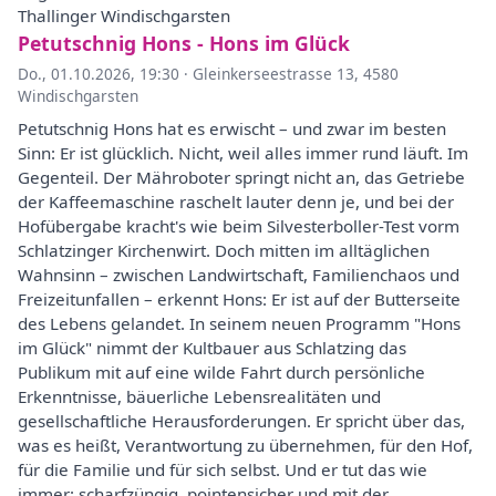
Thallinger Windischgarsten
Petutschnig Hons - Hons im Glück
Do., 01.10.2026, 19:30
·
Gleinkerseestrasse 13, 4580
Windischgarsten
Petutschnig Hons hat es erwischt – und zwar im besten
Sinn: Er ist glücklich. Nicht, weil alles immer rund läuft. Im
Gegenteil. Der Mähroboter springt nicht an, das Getriebe
der Kaffeemaschine raschelt lauter denn je, und bei der
Hofübergabe kracht's wie beim Silvesterboller-Test vorm
Schlatzinger Kirchenwirt. Doch mitten im alltäglichen
Wahnsinn – zwischen Landwirtschaft, Familienchaos und
Freizeitunfallen – erkennt Hons: Er ist auf der Butterseite
des Lebens gelandet. In seinem neuen Programm "Hons
im Glück" nimmt der Kultbauer aus Schlatzing das
Publikum mit auf eine wilde Fahrt durch persönliche
Erkenntnisse, bäuerliche Lebensrealitäten und
gesellschaftliche Herausforderungen. Er spricht über das,
was es heißt, Verantwortung zu übernehmen, für den Hof,
für die Familie und für sich selbst. Und er tut das wie
immer: scharfzüngig, pointensicher und mit der