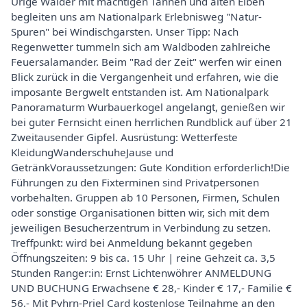
Urige Wälder mit mächtigen Tannen und alten Eiben
begleiten uns am Nationalpark Erlebnisweg "Natur-
Spuren" bei Windischgarsten. Unser Tipp: Nach
Regenwetter tummeln sich am Waldboden zahlreiche
Feuersalamander. Beim "Rad der Zeit" werfen wir einen
Blick zurück in die Vergangenheit und erfahren, wie die
imposante Bergwelt entstanden ist. Am Nationalpark
Panoramaturm Wurbauerkogel angelangt, genießen wir
bei guter Fernsicht einen herrlichen Rundblick auf über 21
Zweitausender Gipfel. Ausrüstung: Wetterfeste
KleidungWanderschuheJause und
GetränkVoraussetzungen: Gute Kondition erforderlich!Die
Führungen zu den Fixterminen sind Privatpersonen
vorbehalten. Gruppen ab 10 Personen, Firmen, Schulen
oder sonstige Organisationen bitten wir, sich mit dem
jeweiligen Besucherzentrum in Verbindung zu setzen.
Treffpunkt: wird bei Anmeldung bekannt gegeben
Öffnungszeiten: 9 bis ca. 15 Uhr | reine Gehzeit ca. 3,5
Stunden Ranger:in: Ernst Lichtenwöhrer ANMELDUNG
UND BUCHUNG Erwachsene € 28,- Kinder € 17,- Familie €
56,- Mit Pyhrn-Priel Card kostenlose Teilnahme an den