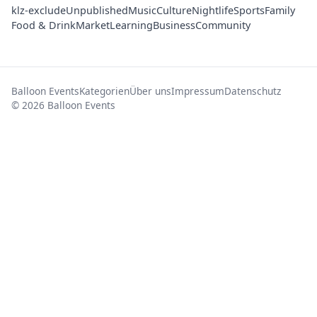
klz-exclude
Unpublished
Music
Culture
Nightlife
Sports
Family
Food & Drink
Market
Learning
Business
Community
Balloon Events
Kategorien
Über uns
Impressum
Datenschutz
© 2026 Balloon Events