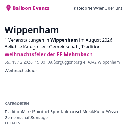
Balloon Events
Kategorien
Wien
Über uns
Wippenham
1 Veranstaltungen in
Wippenham
im August 2026.
Beliebte Kategorien: Gemeinschaft, Tradition.
Weihnachtsfeier der FF Mehrnbach
Sa., 19.12.2026, 19:00
·
Außerguggenberg 4, 4942 Wippenham
Weihnachtsfeier
KATEGORIEN
Tradition
Markt
Spirituell
Sport
Kulinarisch
Musik
Kultur
Wissen
Gemeinschaft
Sonstige
THEMEN