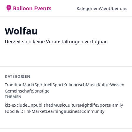
Balloon Events
Kategorien
Wien
Über uns
Wolfau
Derzeit sind keine Veranstaltungen verfügbar.
KATEGORIEN
Tradition
Markt
Spirituell
Sport
Kulinarisch
Musik
Kultur
Wissen
Gemeinschaft
Sonstige
THEMEN
klz-exclude
Unpublished
Music
Culture
Nightlife
Sports
Family
Food & Drink
Market
Learning
Business
Community