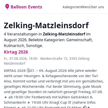
Balloon Events
Kategorien
Wien
Über uns
Zelking-Matzleinsdorf
4 Veranstaltungen in
Zelking-Matzleinsdorf
im
August 2026. Beliebte Kategorien: Gemeinschaft,
Kulinarisch, Sonstige.
Kirtag 2026
Fr., 07.08.2026, 18:00
·
Mankerstraße 15, 3393 Zelking-
Matzleinsdorf
KIRTAG 2026 🗓️07. – 09. August 2026 Alle Jahre wieder
steht unser Heurigen- & Kirtagwochenende vor der Tür!
Also, Kommt vorbei und verbringt mit uns ein gemütliches,
geselliges Wochenende. Für beste Stimmung, gute Musik
und gesellige Stunden ist natürlich gesorgt! Freitag, 07.08.
🔸 ab 18:00 Uhr Festbetrieb mit kühlen Getränken &
Schmankerln 🔸 19:00 Uhr Kriagl Cup 🍺 (nähere Infos
folgen) 🔸 ab 21:00 Uhr Partyzelt mit DJ Mikes 🎧🔥