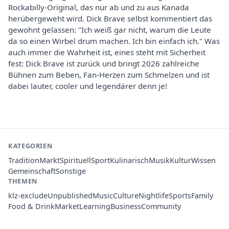
Rockabilly-Original, das nur ab und zu aus Kanada
herübergeweht wird. Dick Brave selbst kommentiert das
gewohnt gelassen: "Ich weiß gar nicht, warum die Leute
da so einen Wirbel drum machen. Ich bin einfach ich." Was
auch immer die Wahrheit ist, eines steht mit Sicherheit
fest: Dick Brave ist zurück und bringt 2026 zahlreiche
Bühnen zum Beben, Fan-Herzen zum Schmelzen und ist
dabei lauter, cooler und legendärer denn je!
KATEGORIEN
Tradition
Markt
Spirituell
Sport
Kulinarisch
Musik
Kultur
Wissen
Gemeinschaft
Sonstige
THEMEN
klz-exclude
Unpublished
Music
Culture
Nightlife
Sports
Family
Food & Drink
Market
Learning
Business
Community