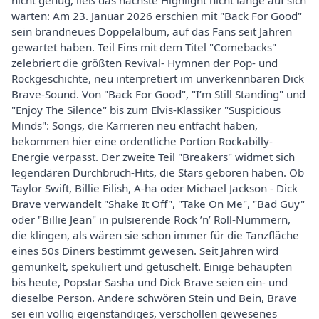
nicht genug, ließ das nächste Highlight nicht lange auf sich
warten: Am 23. Januar 2026 erschien mit "Back For Good"
sein brandneues Doppelalbum, auf das Fans seit Jahren
gewartet haben. Teil Eins mit dem Titel "Comebacks"
zelebriert die größten Revival- Hymnen der Pop- und
Rockgeschichte, neu interpretiert im unverkennbaren Dick
Brave-Sound. Von "Back For Good", "I’m Still Standing" und
"Enjoy The Silence" bis zum Elvis-Klassiker "Suspicious
Minds": Songs, die Karrieren neu entfacht haben,
bekommen hier eine ordentliche Portion Rockabilly-
Energie verpasst. Der zweite Teil "Breakers" widmet sich
legendären Durchbruch-Hits, die Stars geboren haben. Ob
Taylor Swift, Billie Eilish, A-ha oder Michael Jackson - Dick
Brave verwandelt "Shake It Off", "Take On Me", "Bad Guy"
oder "Billie Jean" in pulsierende Rock ’n’ Roll-Nummern,
die klingen, als wären sie schon immer für die Tanzfläche
eines 50s Diners bestimmt gewesen. Seit Jahren wird
gemunkelt, spekuliert und getuschelt. Einige behaupten
bis heute, Popstar Sasha und Dick Brave seien ein- und
dieselbe Person. Andere schwören Stein und Bein, Brave
sei ein völlig eigenständiges, verschollen gewesenes