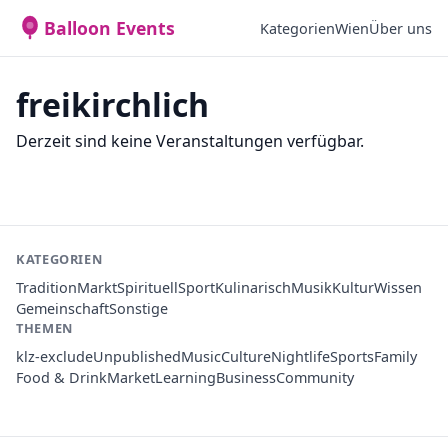
Balloon Events
Kategorien
Wien
Über uns
freikirchlich
Derzeit sind keine Veranstaltungen verfügbar.
KATEGORIEN
Tradition
Markt
Spirituell
Sport
Kulinarisch
Musik
Kultur
Wissen
Gemeinschaft
Sonstige
THEMEN
klz-exclude
Unpublished
Music
Culture
Nightlife
Sports
Family
Food & Drink
Market
Learning
Business
Community