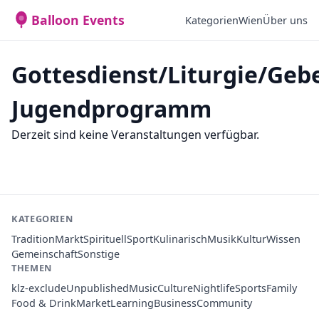
Balloon Events
Kategorien
Wien
Über uns
Gottesdienst/Liturgie/Geb
Jugendprogramm
Derzeit sind keine Veranstaltungen verfügbar.
KATEGORIEN
Tradition
Markt
Spirituell
Sport
Kulinarisch
Musik
Kultur
Wissen
Gemeinschaft
Sonstige
THEMEN
klz-exclude
Unpublished
Music
Culture
Nightlife
Sports
Family
Food & Drink
Market
Learning
Business
Community