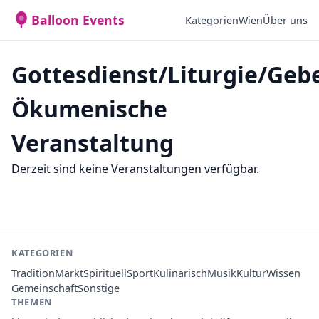
Balloon Events
Kategorien
Wien
Über uns
Gottesdienst/Liturgie/Geb
Ökumenische
Veranstaltung
Derzeit sind keine Veranstaltungen verfügbar.
KATEGORIEN
Tradition
Markt
Spirituell
Sport
Kulinarisch
Musik
Kultur
Wissen
Gemeinschaft
Sonstige
THEMEN