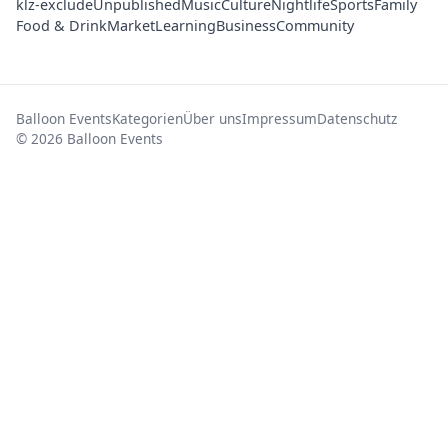
klz-exclude
Unpublished
Music
Culture
Nightlife
Sports
Family
Food & Drink
Market
Learning
Business
Community
Balloon Events
Kategorien
Über uns
Impressum
Datenschutz
© 2026 Balloon Events