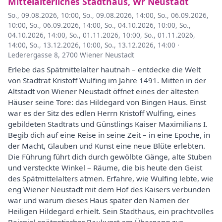
Mittelalterliches Stadthaus, Wr Neustadt
So., 09.08.2026, 10:00
,
So., 09.08.2026, 14:00
,
So., 06.09.2026,
10:00
,
So., 06.09.2026, 14:00
,
So., 04.10.2026, 10:00
,
So.,
04.10.2026, 14:00
,
So., 01.11.2026, 10:00
,
So., 01.11.2026,
14:00
,
So., 13.12.2026, 10:00
,
So., 13.12.2026, 14:00
·
Lederergasse 8, 2700 Wiener Neustadt
Erlebe das Spätmittelalter hautnah – entdecke die Welt
von Stadtrat Kristoff Wulfing im Jahre 1491. Mitten in der
Altstadt von Wiener Neustadt öffnet eines der ältesten
Häuser seine Tore: das Hildegard von Bingen Haus. Einst
war es der Sitz des edlen Herrn Kristoff Wulfing, eines
gebildeten Stadtrats und Günstlings Kaiser Maximilians I.
Begib dich auf eine Reise in seine Zeit – in eine Epoche, in
der Macht, Glauben und Kunst eine neue Blüte erlebten.
Die Führung führt dich durch gewölbte Gänge, alte Stuben
und versteckte Winkel – Räume, die bis heute den Geist
des Spätmittelalters atmen. Erfahre, wie Wulfing lebte, wie
eng Wiener Neustadt mit dem Hof des Kaisers verbunden
war und warum dieses Haus später den Namen der
Heiligen Hildegard erhielt. Sein Stadthaus, ein prachtvolles