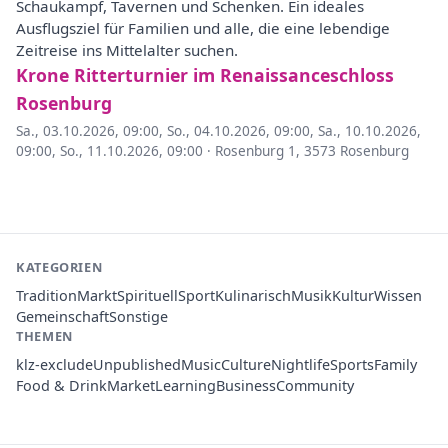
Schaukampf, Tavernen und Schenken. Ein ideales
Ausflugsziel für Familien und alle, die eine lebendige
Zeitreise ins Mittelalter suchen.
Krone Ritterturnier im Renaissanceschloss
Rosenburg
Sa., 03.10.2026, 09:00
,
So., 04.10.2026, 09:00
,
Sa., 10.10.2026,
09:00
,
So., 11.10.2026, 09:00
·
Rosenburg 1, 3573 Rosenburg
KATEGORIEN
Tradition
Markt
Spirituell
Sport
Kulinarisch
Musik
Kultur
Wissen
Gemeinschaft
Sonstige
THEMEN
klz-exclude
Unpublished
Music
Culture
Nightlife
Sports
Family
Food & Drink
Market
Learning
Business
Community