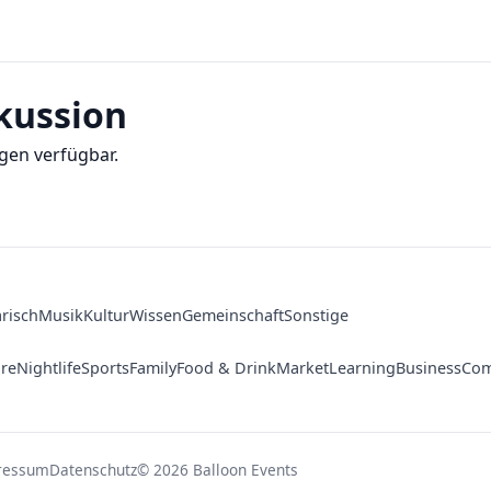
skussion
gen verfügbar.
arisch
Musik
Kultur
Wissen
Gemeinschaft
Sonstige
ure
Nightlife
Sports
Family
Food & Drink
Market
Learning
Business
Com
ressum
Datenschutz
© 2026 Balloon Events