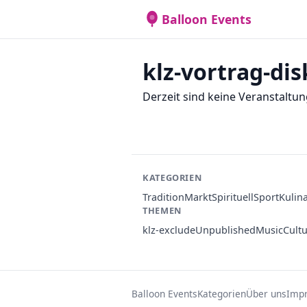
Balloon Events
klz-vortrag-di
Derzeit sind keine Veranstaltun
KATEGORIEN
Tradition
Markt
Spirituell
Sport
Kulin
THEMEN
klz-exclude
Unpublished
Music
Cult
Balloon Events
Kategorien
Über uns
Imp