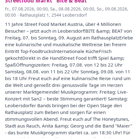
Streetfood Markt "Bite & Beat"
Fr., 07.08.2026, 00:00
,
Sa., 08.08.2026, 00:00
,
So., 09.08.2026,
00:00
·
Rathausplatz 1, 2544 Leobersdorf
11 Jahre Street Food Market Austria, über 4 Millionen
Besucher – jetzt auch in Leobersdorf!BITE &amp; BEAT von
Freitag, 07. bis Sonntag, 09. August am RathausplatzErlebe
eine kulinarische und musikalische Weltreise bei freiem
Eintritt Top-FoodtrucksInternationale KücheFrisch
gekochtDirekt in die HandStreet Food trifft Spiel &amp;
SpaßÖffnungszeiten: Freitag, 07.08. von 12 bis 22 Uhr
Samstag, 08.08. von 11 bis 22 Uhr Sonntag, 09.08. von 11
bis 18 Uhr Freut euch auf eine kulinarische Reise rund um
die Welt und genießt drei genussvolle Tage im Herzen
unserer Marktgemeinde! Musikprogramm: Freitag: Live-
Konzert mit San2 – beste Stimmung garantiert! Samstag:
Leobersdorfer Bands bringen bei der Open Stage den
Rathausplatz zum Beben und sorgen für einen
stimmungsvollen Abend. Freut euch auf The Honeytunes,
Stadt aus Rauch, Anita &amp; Georg und die Band "Maier"
- das bunte Musikprogramm startet ca. um 18:30 Uhr! Für