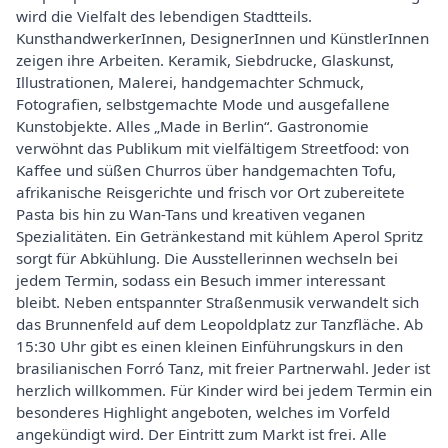
wird die Vielfalt des lebendigen Stadtteils.
KunsthandwerkerInnen, DesignerInnen und KünstlerInnen
zeigen ihre Arbeiten. Keramik, Siebdrucke, Glaskunst,
Illustrationen, Malerei, handgemachter Schmuck,
Fotografien, selbstgemachte Mode und ausgefallene
Kunstobjekte. Alles „Made in Berlin“. Gastronomie
verwöhnt das Publikum mit vielfältigem Streetfood: von
Kaffee und süßen Churros über handgemachten Tofu,
afrikanische Reisgerichte und frisch vor Ort zubereitete
Pasta bis hin zu Wan-Tans und kreativen veganen
Spezialitäten. Ein Getränkestand mit kühlem Aperol Spritz
sorgt für Abkühlung. Die Ausstellerinnen wechseln bei
jedem Termin, sodass ein Besuch immer interessant
bleibt. Neben entspannter Straßenmusik verwandelt sich
das Brunnenfeld auf dem Leopoldplatz zur Tanzfläche. Ab
15:30 Uhr gibt es einen kleinen Einführungskurs in den
brasilianischen Forró Tanz, mit freier Partnerwahl. Jeder ist
herzlich willkommen. Für Kinder wird bei jedem Termin ein
besonderes Highlight angeboten, welches im Vorfeld
angekündigt wird. Der Eintritt zum Markt ist frei. Alle