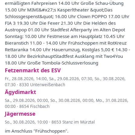
ermäßigten Fahrpreisen 14.00 Uhr Große Schau-Übung
15.00 Uhr MIMI&#x27;s Kasperltheater &quot;Das
Schlossgespenst&quot; 16.00 Uhr Clown POPPO 17.00 Uhr
FIA 3 19.30 Uhr Die Fexer 21.30 Uhr Die Helden des
Austropop 01.00 Uhr Stadtfest Afterparty im Alten Depot
Sonntag: 10.00 Uhr Festmesse am Hauptplatz 10.45 Uhr
Bieranstich 11.00 - 14.00 Uhr Frühschoppen mit RotKreuz
Rettaranka 14.00 Uhr Hauerumzug, Kostglas 5,00 € 14.30 -
18.00 Uhr BezirkshauptStadtfest Ausklang mit Two4You
18.00 Uhr Große Tombola-Schlussverlosung
Fetzenmarkt des ESV
Fr., 28.08.2026, 14:00
,
Sa., 29.08.2026, 07:30
,
So., 30.08.2026,
07:30
·
8330 Unterweißenbach
Ägydimarkt
Sa., 29.08.2026, 00:00
,
So., 30.08.2026, 00:00
,
Mo., 31.08.2026,
00:00
·
8654 Fischbach
Jägermesse
So., 30.08.2026, 10:00
·
8653 Stanz im Mürztal
im Anschluss "Frühschoppen".