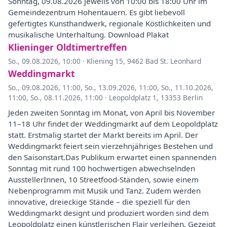
Sonntag, 09.08.2026 jeweils von 10:00 bis 18:00 Uhr im
Gemeindezentrum Hohentauern. Es gibt liebevoll
gefertigtes Kunsthandwerk, regionale Köstlichkeiten und
musikalische Unterhaltung. Download Plakat
Klieninger Oldtimertreffen
So., 09.08.2026, 10:00
·
Kliening 15, 9462 Bad St. Leonhard
Weddingmarkt
So., 09.08.2026, 11:00
,
So., 13.09.2026, 11:00
,
So., 11.10.2026,
11:00
,
So., 08.11.2026, 11:00
·
Leopoldplatz 1, 13353 Berlin
Jeden zweiten Sonntag im Monat, von April bis November
11–18 Uhr findet der Weddingmarkt auf dem Leopoldplatz
statt. Erstmalig startet der Markt bereits im April. Der
Weddingmarkt feiert sein vierzehnjähriges Bestehen und
den Saisonstart.Das Publikum erwartet einen spannenden
Sonntag mit rund 100 hochwertigen abwechselnden
AusstellerInnen, 10 Streetfood-Ständen, sowie einem
Nebenprogramm mit Musik und Tanz. Zudem werden
innovative, dreieckige Stände – die speziell für den
Weddingmarkt designt und produziert worden sind dem
Leopoldplatz einen künstlerischen Flair verleihen. Gezeigt