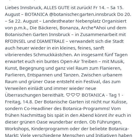
Liebes Innsbruck, ALLES GUTE ist zurück! Fr 14. – Sa 15.
August – BOTANICA @botanischer.garten.innsbruck Do 20.
– Sa 22. August – Landestheater Nebenplatz Organisiert
von p.m.k., Die Bäckerei, Bonanza, Arche*Ahoi und dem
Botanischen Garten Innsbruck – in Zusammenarbeit mit
RFDINSEL und DIAMETRALE – verwandelt sich die Stadt
auch heuer wieder in ein kleines, feines, sanft
vibrierendes Schmuckkästchen. An insgesamt fünf Tagen
erwartet euch ein buntes Open-Air Treiben – mit Musik,
Kunst, Begegnung und ganz viel Raum zum Flanieren,
Parlieren, Entspannen und Tanzen. Zwischen urbanem
Raum und grüner Oase entsteht ein Festival, das zum
Verweilen einlädt und immer wieder neue
Überraschungen bereithält. ♡♡♡ BOTANICA - Tag 1 -
Freitag, 14.8. Der Botanische Garten ist nicht nur Kulisse,
sondern Co-Headliner des Botanica-Programms! Vom
frühen Nachmittag bis spät in den Abend könnt ihr euch in
dieser grünen Oase wunderbar erden. Ob Führungen,
Workshops, Kinderprogramm oder der beliebte Botanica-
Markt: Viele verschiedene Menschen und Initiativen haben