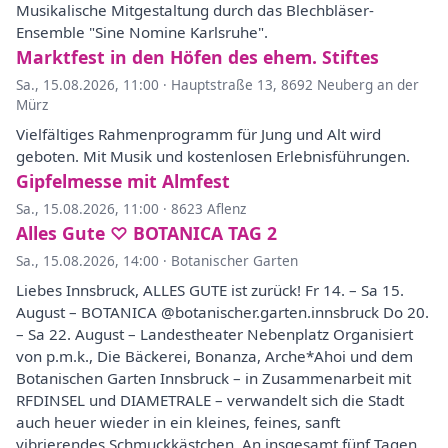
Musikalische Mitgestaltung durch das Blechbläser-
Ensemble "Sine Nomine Karlsruhe".
Marktfest in den Höfen des ehem. Stiftes
Sa., 15.08.2026, 11:00
·
Hauptstraße 13, 8692 Neuberg an der
Mürz
Vielfältiges Rahmenprogramm für Jung und Alt wird
geboten. Mit Musik und kostenlosen Erlebnisführungen.
Gipfelmesse mit Almfest
Sa., 15.08.2026, 11:00
·
8623 Aflenz
Alles Gute ♡ BOTANICA TAG 2
Sa., 15.08.2026, 14:00
·
Botanischer Garten
Liebes Innsbruck, ALLES GUTE ist zurück! Fr 14. – Sa 15.
August – BOTANICA @botanischer.garten.innsbruck Do 20.
– Sa 22. August – Landestheater Nebenplatz Organisiert
von p.m.k., Die Bäckerei, Bonanza, Arche*Ahoi und dem
Botanischen Garten Innsbruck – in Zusammenarbeit mit
RFDINSEL und DIAMETRALE – verwandelt sich die Stadt
auch heuer wieder in ein kleines, feines, sanft
vibrierendes Schmuckkästchen. An insgesamt fünf Tagen