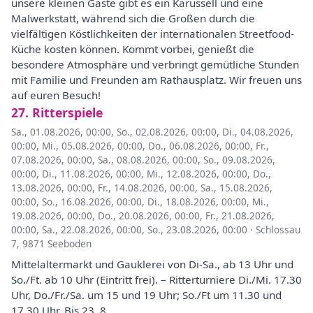
unsere kleinen Gäste gibt es ein Karussell und eine
Malwerkstatt, während sich die Großen durch die
vielfältigen Köstlichkeiten der internationalen Streetfood-
Küche kosten können. Kommt vorbei, genießt die
besondere Atmosphäre und verbringt gemütliche Stunden
mit Familie und Freunden am Rathausplatz. Wir freuen uns
auf euren Besuch!
27. Ritterspiele
Sa., 01.08.2026, 00:00
,
So., 02.08.2026, 00:00
,
Di., 04.08.2026,
00:00
,
Mi., 05.08.2026, 00:00
,
Do., 06.08.2026, 00:00
,
Fr.,
07.08.2026, 00:00
,
Sa., 08.08.2026, 00:00
,
So., 09.08.2026,
00:00
,
Di., 11.08.2026, 00:00
,
Mi., 12.08.2026, 00:00
,
Do.,
13.08.2026, 00:00
,
Fr., 14.08.2026, 00:00
,
Sa., 15.08.2026,
00:00
,
So., 16.08.2026, 00:00
,
Di., 18.08.2026, 00:00
,
Mi.,
19.08.2026, 00:00
,
Do., 20.08.2026, 00:00
,
Fr., 21.08.2026,
00:00
,
Sa., 22.08.2026, 00:00
,
So., 23.08.2026, 00:00
·
Schlossau
7, 9871 Seeboden
Mittelaltermarkt und Gauklerei von Di-Sa., ab 13 Uhr und
So./Ft. ab 10 Uhr (Eintritt frei). – Ritterturniere Di./Mi. 17.30
Uhr, Do./Fr./Sa. um 15 und 19 Uhr; So./Ft um 11.30 und
17.30 Uhr. Bis 23. 8.