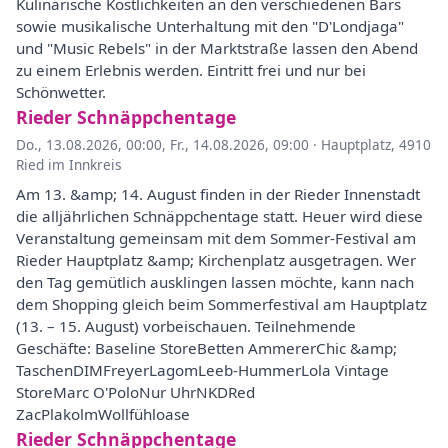
Kulinarische Köstlichkeiten an den verschiedenen Bars
sowie musikalische Unterhaltung mit den "D'Londjaga"
und "Music Rebels" in der Marktstraße lassen den Abend
zu einem Erlebnis werden. Eintritt frei und nur bei
Schönwetter.
Rieder Schnäppchentage
Do., 13.08.2026, 00:00
,
Fr., 14.08.2026, 09:00
·
Hauptplatz, 4910
Ried im Innkreis
Am 13. &amp; 14. August finden in der Rieder Innenstadt
die alljährlichen Schnäppchentage statt. Heuer wird diese
Veranstaltung gemeinsam mit dem Sommer-Festival am
Rieder Hauptplatz &amp; Kirchenplatz ausgetragen. Wer
den Tag gemütlich ausklingen lassen möchte, kann nach
dem Shopping gleich beim Sommerfestival am Hauptplatz
(13. – 15. August) vorbeischauen. Teilnehmende
Geschäfte: Baseline StoreBetten AmmererChic &amp;
TaschenDIMFreyerLagomLeeb-HummerLola Vintage
StoreMarc O'PoloNur UhrNKDRed
ZacPlakolmWollfühloase
Rieder Schnäppchentage