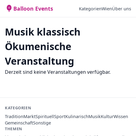
Balloon Events
Kategorien
Wien
Über uns
Musik klassisch
Ökumenische
Veranstaltung
Derzeit sind keine Veranstaltungen verfügbar.
KATEGORIEN
Tradition
Markt
Spirituell
Sport
Kulinarisch
Musik
Kultur
Wissen
Gemeinschaft
Sonstige
THEMEN