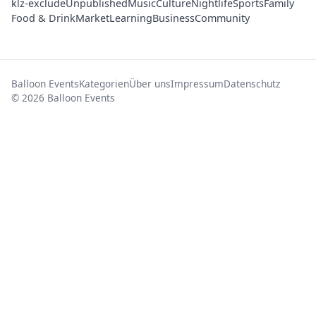
klz-exclude
Unpublished
Music
Culture
Nightlife
Sports
Family
Food & Drink
Market
Learning
Business
Community
Balloon Events
Kategorien
Über uns
Impressum
Datenschutz
© 2026 Balloon Events