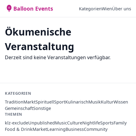
Balloon Events
Kategorien
Wien
Über uns
Ökumenische
Veranstaltung
Derzeit sind keine Veranstaltungen verfügbar.
KATEGORIEN
Tradition
Markt
Spirituell
Sport
Kulinarisch
Musik
Kultur
Wissen
Gemeinschaft
Sonstige
THEMEN
klz-exclude
Unpublished
Music
Culture
Nightlife
Sports
Family
Food & Drink
Market
Learning
Business
Community