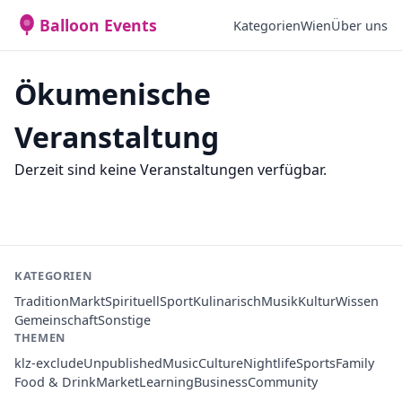
Balloon Events
Kategorien
Wien
Über uns
Ökumenische
Veranstaltung
Derzeit sind keine Veranstaltungen verfügbar.
KATEGORIEN
Tradition
Markt
Spirituell
Sport
Kulinarisch
Musik
Kultur
Wissen
Gemeinschaft
Sonstige
THEMEN
klz-exclude
Unpublished
Music
Culture
Nightlife
Sports
Family
Food & Drink
Market
Learning
Business
Community