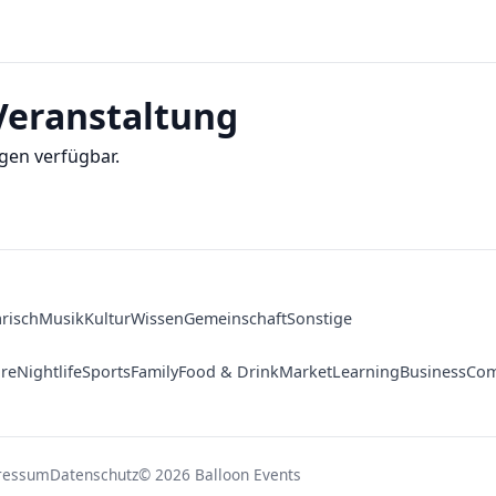
eranstaltung
gen verfügbar.
arisch
Musik
Kultur
Wissen
Gemeinschaft
Sonstige
ure
Nightlife
Sports
Family
Food & Drink
Market
Learning
Business
Com
ressum
Datenschutz
© 2026 Balloon Events