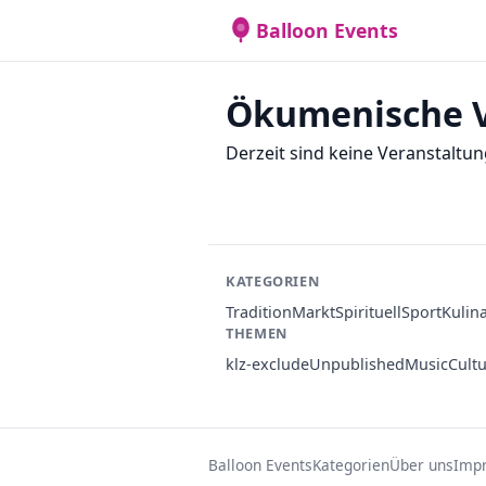
Balloon Events
Ökumenische V
Derzeit sind keine Veranstaltun
KATEGORIEN
Tradition
Markt
Spirituell
Sport
Kulin
THEMEN
klz-exclude
Unpublished
Music
Cult
Balloon Events
Kategorien
Über uns
Imp