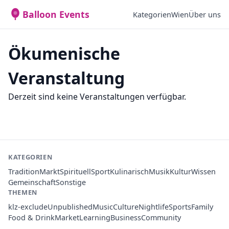
Balloon Events
Kategorien
Wien
Über uns
Ökumenische
Veranstaltung
Derzeit sind keine Veranstaltungen verfügbar.
KATEGORIEN
Tradition
Markt
Spirituell
Sport
Kulinarisch
Musik
Kultur
Wissen
Gemeinschaft
Sonstige
THEMEN
klz-exclude
Unpublished
Music
Culture
Nightlife
Sports
Family
Food & Drink
Market
Learning
Business
Community