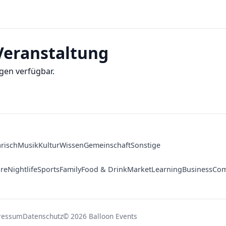
eranstaltung
gen verfügbar.
arisch
Musik
Kultur
Wissen
Gemeinschaft
Sonstige
ure
Nightlife
Sports
Family
Food & Drink
Market
Learning
Business
Com
ressum
Datenschutz
© 2026 Balloon Events