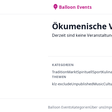
Balloon Events
Ökumenische V
Derzeit sind keine Veranstaltun
KATEGORIEN
Tradition
Markt
Spirituell
Sport
Kulin
THEMEN
klz-exclude
Unpublished
Music
Cult
Balloon Events
Kategorien
Über uns
Imp