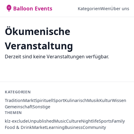
Balloon Events
Kategorien
Wien
Über uns
Ökumenische
Veranstaltung
Derzeit sind keine Veranstaltungen verfügbar.
KATEGORIEN
Tradition
Markt
Spirituell
Sport
Kulinarisch
Musik
Kultur
Wissen
Gemeinschaft
Sonstige
THEMEN
klz-exclude
Unpublished
Music
Culture
Nightlife
Sports
Family
Food & Drink
Market
Learning
Business
Community