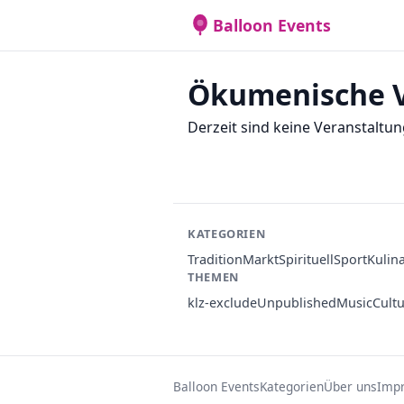
Balloon Events
Ökumenische V
Derzeit sind keine Veranstaltun
KATEGORIEN
Tradition
Markt
Spirituell
Sport
Kulin
THEMEN
klz-exclude
Unpublished
Music
Cult
Balloon Events
Kategorien
Über uns
Imp