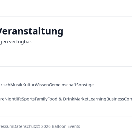
eranstaltung
gen verfügbar.
arisch
Musik
Kultur
Wissen
Gemeinschaft
Sonstige
ure
Nightlife
Sports
Family
Food & Drink
Market
Learning
Business
Com
ressum
Datenschutz
© 2026 Balloon Events