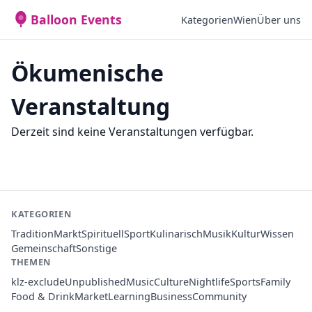
Balloon Events
Kategorien
Wien
Über uns
Ökumenische
Veranstaltung
Derzeit sind keine Veranstaltungen verfügbar.
KATEGORIEN
Tradition
Markt
Spirituell
Sport
Kulinarisch
Musik
Kultur
Wissen
Gemeinschaft
Sonstige
THEMEN
klz-exclude
Unpublished
Music
Culture
Nightlife
Sports
Family
Food & Drink
Market
Learning
Business
Community