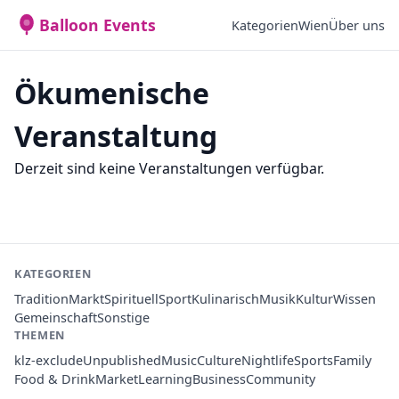
Balloon Events
Kategorien
Wien
Über uns
Ökumenische
Veranstaltung
Derzeit sind keine Veranstaltungen verfügbar.
KATEGORIEN
Tradition
Markt
Spirituell
Sport
Kulinarisch
Musik
Kultur
Wissen
Gemeinschaft
Sonstige
THEMEN
klz-exclude
Unpublished
Music
Culture
Nightlife
Sports
Family
Food & Drink
Market
Learning
Business
Community