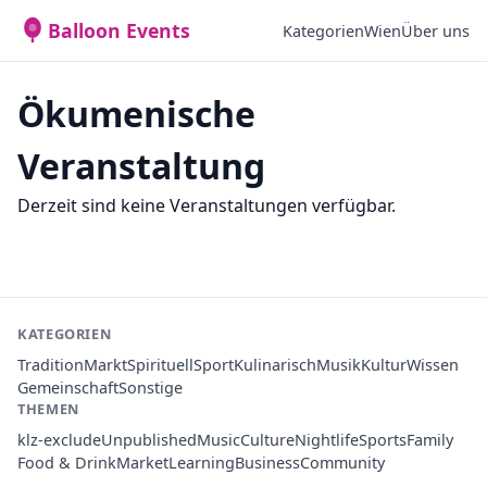
Balloon Events
Kategorien
Wien
Über uns
Ökumenische
Veranstaltung
Derzeit sind keine Veranstaltungen verfügbar.
KATEGORIEN
Tradition
Markt
Spirituell
Sport
Kulinarisch
Musik
Kultur
Wissen
Gemeinschaft
Sonstige
THEMEN
klz-exclude
Unpublished
Music
Culture
Nightlife
Sports
Family
Food & Drink
Market
Learning
Business
Community