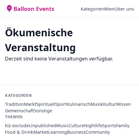
Balloon Events
Kategorien
Wien
Über uns
Ökumenische
Veranstaltung
Derzeit sind keine Veranstaltungen verfügbar.
KATEGORIEN
Tradition
Markt
Spirituell
Sport
Kulinarisch
Musik
Kultur
Wissen
Gemeinschaft
Sonstige
THEMEN
klz-exclude
Unpublished
Music
Culture
Nightlife
Sports
Family
Food & Drink
Market
Learning
Business
Community