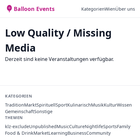
Balloon Events
Kategorien
Wien
Über uns
Low Quality / Missing
Media
Derzeit sind keine Veranstaltungen verfügbar.
KATEGORIEN
Tradition
Markt
Spirituell
Sport
Kulinarisch
Musik
Kultur
Wissen
Gemeinschaft
Sonstige
THEMEN
klz-exclude
Unpublished
Music
Culture
Nightlife
Sports
Family
Food & Drink
Market
Learning
Business
Community