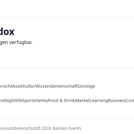
dox
gen verfügbar.
arisch
Musik
Kultur
Wissen
Gemeinschaft
Sonstige
ure
Nightlife
Sports
Family
Food & Drink
Market
Learning
Business
Com
ressum
Datenschutz
© 2026 Balloon Events