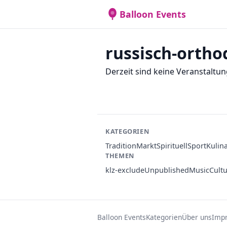
Balloon Events
russisch-ortho
Derzeit sind keine Veranstaltun
KATEGORIEN
Tradition
Markt
Spirituell
Sport
Kulin
THEMEN
klz-exclude
Unpublished
Music
Cult
Balloon Events
Kategorien
Über uns
Imp