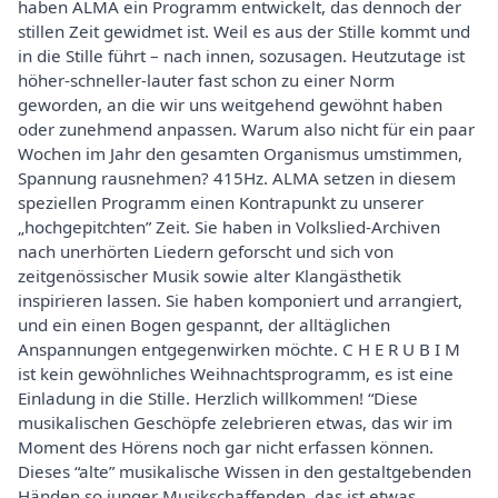
haben ALMA ein Programm entwickelt, das dennoch der
stillen Zeit gewidmet ist. Weil es aus der Stille kommt und
in die Stille führt – nach innen, sozusagen. Heutzutage ist
höher-schneller-lauter fast schon zu einer Norm
geworden, an die wir uns weitgehend gewöhnt haben
oder zunehmend anpassen. Warum also nicht für ein paar
Wochen im Jahr den gesamten Organismus umstimmen,
Spannung rausnehmen? 415Hz. ALMA setzen in diesem
speziellen Programm einen Kontrapunkt zu unserer
„hochgepitchten” Zeit. Sie haben in Volkslied-Archiven
nach unerhörten Liedern geforscht und sich von
zeitgenössischer Musik sowie alter Klangästhetik
inspirieren lassen. Sie haben komponiert und arrangiert,
und ein einen Bogen gespannt, der alltäglichen
Anspannungen entgegenwirken möchte. C H E R U B I M
ist kein gewöhnliches Weihnachtsprogramm, es ist eine
Einladung in die Stille. Herzlich willkommen! “Diese
musikalischen Geschöpfe zelebrieren etwas, das wir im
Moment des Hörens noch gar nicht erfassen können.
Dieses “alte” musikalische Wissen in den gestaltgebenden
Händen so junger Musikschaffenden, das ist etwas