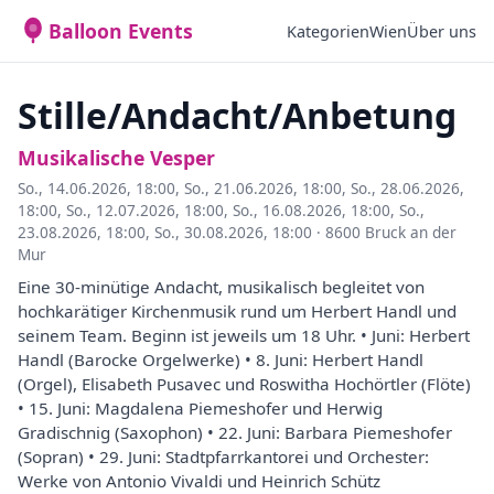
Balloon Events
Kategorien
Wien
Über uns
Stille/Andacht/Anbetung
Musikalische Vesper
So., 14.06.2026, 18:00
,
So., 21.06.2026, 18:00
,
So., 28.06.2026,
18:00
,
So., 12.07.2026, 18:00
,
So., 16.08.2026, 18:00
,
So.,
23.08.2026, 18:00
,
So., 30.08.2026, 18:00
·
8600 Bruck an der
Mur
Eine 30-minütige Andacht, musikalisch begleitet von
hochkarätiger Kirchenmusik rund um Herbert Handl und
seinem Team. Beginn ist jeweils um 18 Uhr. • Juni: Herbert
Handl (Barocke Orgelwerke) • 8. Juni: Herbert Handl
(Orgel), Elisabeth Pusavec und Roswitha Hochörtler (Flöte)
• 15. Juni: Magdalena Piemeshofer und Herwig
Gradischnig (Saxophon) • 22. Juni: Barbara Piemeshofer
(Sopran) • 29. Juni: Stadtpfarrkantorei und Orchester:
Werke von Antonio Vivaldi und Heinrich Schütz