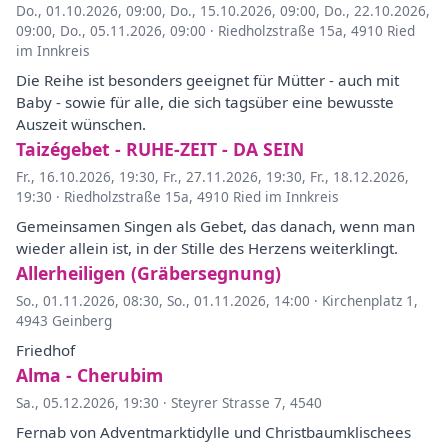
Do., 01.10.2026, 09:00
,
Do., 15.10.2026, 09:00
,
Do., 22.10.2026,
09:00
,
Do., 05.11.2026, 09:00
·
Riedholzstraße 15a, 4910 Ried
im Innkreis
Die Reihe ist besonders geeignet für Mütter - auch mit
Baby - sowie für alle, die sich tagsüber eine bewusste
Auszeit wünschen.
Taizégebet - RUHE-ZEIT - DA SEIN
Fr., 16.10.2026, 19:30
,
Fr., 27.11.2026, 19:30
,
Fr., 18.12.2026,
19:30
·
Riedholzstraße 15a, 4910 Ried im Innkreis
Gemeinsamen Singen als Gebet, das danach, wenn man
wieder allein ist, in der Stille des Herzens weiterklingt.
Allerheiligen (Gräbersegnung)
So., 01.11.2026, 08:30
,
So., 01.11.2026, 14:00
·
Kirchenplatz 1,
4943 Geinberg
Friedhof
Alma - Cherubim
Sa., 05.12.2026, 19:30
·
Steyrer Strasse 7, 4540
Fernab von Adventmarktidylle und Christbaumklischees