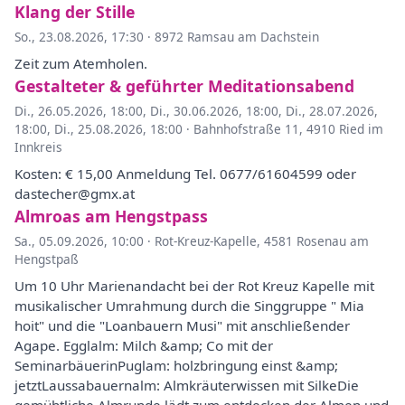
Klang der Stille
So., 23.08.2026, 17:30
·
8972 Ramsau am Dachstein
Zeit zum Atemholen.
Gestalteter & geführter Meditationsabend
Di., 26.05.2026, 18:00
,
Di., 30.06.2026, 18:00
,
Di., 28.07.2026,
18:00
,
Di., 25.08.2026, 18:00
·
Bahnhofstraße 11, 4910 Ried im
Innkreis
Kosten: € 15,00 Anmeldung Tel. 0677/61604599 oder
dastecher@gmx.at
Almroas am Hengstpass
Sa., 05.09.2026, 10:00
·
Rot-Kreuz-Kapelle, 4581 Rosenau am
Hengstpaß
Um 10 Uhr Marienandacht bei der Rot Kreuz Kapelle mit
musikalischer Umrahmung durch die Singgruppe " Mia
hoit" und die "Loanbauern Musi" mit anschließender
Agape. Egglalm: Milch &amp; Co mit der
SeminarbäuerinPuglam: holzbringung einst &amp;
jetztLaussabauernalm: Almkräuterwissen mit SilkeDie