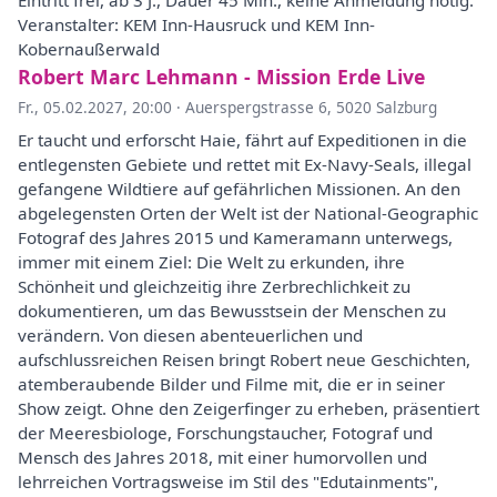
Eintritt frei, ab 3 J., Dauer 45 Min., keine Anmeldung nötig.
Veranstalter: KEM Inn-Hausruck und KEM Inn-
Kobernaußerwald
Robert Marc Lehmann - Mission Erde Live
Fr., 05.02.2027, 20:00
·
Auerspergstrasse 6, 5020 Salzburg
Er taucht und erforscht Haie, fährt auf Expeditionen in die
entlegensten Gebiete und rettet mit Ex-Navy-Seals, illegal
gefangene Wildtiere auf gefährlichen Missionen. An den
abgelegensten Orten der Welt ist der National-Geographic
Fotograf des Jahres 2015 und Kameramann unterwegs,
immer mit einem Ziel: Die Welt zu erkunden, ihre
Schönheit und gleichzeitig ihre Zerbrechlichkeit zu
dokumentieren, um das Bewusstsein der Menschen zu
verändern. Von diesen abenteuerlichen und
aufschlussreichen Reisen bringt Robert neue Geschichten,
atemberaubende Bilder und Filme mit, die er in seiner
Show zeigt. Ohne den Zeigerfinger zu erheben, präsentiert
der Meeresbiologe, Forschungstaucher, Fotograf und
Mensch des Jahres 2018, mit einer humorvollen und
lehrreichen Vortragsweise im Stil des "Edutainments",