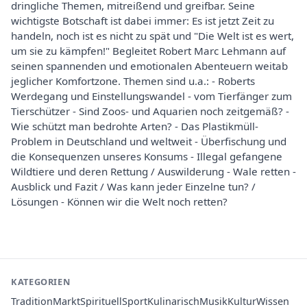
dringliche Themen, mitreißend und greifbar. Seine
wichtigste Botschaft ist dabei immer: Es ist jetzt Zeit zu
handeln, noch ist es nicht zu spät und "Die Welt ist es wert,
um sie zu kämpfen!" Begleitet Robert Marc Lehmann auf
seinen spannenden und emotionalen Abenteuern weitab
jeglicher Komfortzone. Themen sind u.a.: - Roberts
Werdegang und Einstellungswandel - vom Tierfänger zum
Tierschützer - Sind Zoos- und Aquarien noch zeitgemäß? -
Wie schützt man bedrohte Arten? - Das Plastikmüll-
Problem in Deutschland und weltweit - Überfischung und
die Konsequenzen unseres Konsums - Illegal gefangene
Wildtiere und deren Rettung / Auswilderung - Wale retten -
Ausblick und Fazit / Was kann jeder Einzelne tun? /
Lösungen - Können wir die Welt noch retten?
KATEGORIEN
Tradition
Markt
Spirituell
Sport
Kulinarisch
Musik
Kultur
Wissen