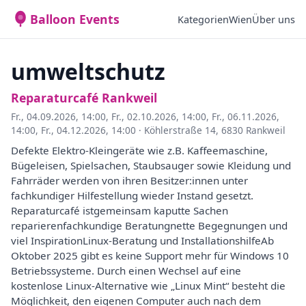
Balloon Events
Kategorien
Wien
Über uns
umweltschutz
Reparaturcafé Rankweil
Fr., 04.09.2026, 14:00
,
Fr., 02.10.2026, 14:00
,
Fr., 06.11.2026,
14:00
,
Fr., 04.12.2026, 14:00
·
Köhlerstraße 14, 6830 Rankweil
Defekte Elektro-Kleingeräte wie z.B. Kaffeemaschine,
Bügeleisen, Spielsachen, Staubsauger sowie Kleidung und
Fahrräder werden von ihren Besitzer:innen unter
fachkundiger Hilfestellung wieder Instand gesetzt.
Reparaturcafé istgemeinsam kaputte Sachen
reparierenfachkundige Beratungnette Begegnungen und
viel InspirationLinux-Beratung und InstallationshilfeAb
Oktober 2025 gibt es keine Support mehr für Windows 10
Betriebssysteme. Durch einen Wechsel auf eine
kostenlose Linux-Alternative wie „Linux Mint“ besteht die
Möglichkeit, den eigenen Computer auch nach dem