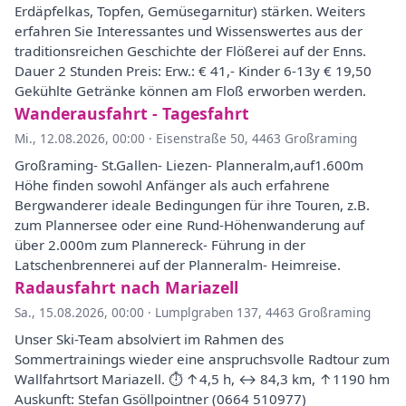
Erdäpfelkas, Topfen, Gemüsegarnitur) stärken. Weiters
erfahren Sie Interessantes und Wissenswertes aus der
traditionsreichen Geschichte der Flößerei auf der Enns.
Dauer 2 Stunden Preis: Erw.: € 41,- Kinder 6-13y € 19,50
Gekühlte Getränke können am Floß erworben werden.
Wanderausfahrt - Tagesfahrt
Mi., 12.08.2026, 00:00
·
Eisenstraße 50, 4463 Großraming
Großraming- St.Gallen- Liezen- Planneralm,auf1.600m
Höhe finden sowohl Anfänger als auch erfahrene
Bergwanderer ideale Bedingungen für ihre Touren, z.B.
zum Plannersee oder eine Rund-Höhenwanderung auf
über 2.000m zum Plannereck- Führung in der
Latschenbrennerei auf der Planneralm- Heimreise.
Radausfahrt nach Mariazell
Sa., 15.08.2026, 00:00
·
Lumplgraben 137, 4463 Großraming
Unser Ski-Team absolviert im Rahmen des
Sommertrainings wieder eine anspruchsvolle Radtour zum
Wallfahrtsort Mariazell. ⏱ ↑4,5 h, ↔︎ 84,3 km, ↑1190 hm
Auskunft: Stefan Gsöllpointner (0664 510977)