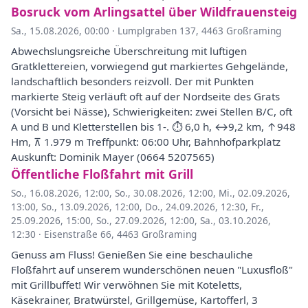
Bosruck vom Arlingsattel über Wildfrauensteig
Sa., 15.08.2026, 00:00
·
Lumplgraben 137, 4463 Großraming
Abwechslungsreiche Überschreitung mit luftigen
Gratklettereien, vorwiegend gut markiertes Gehgelände,
landschaftlich besonders reizvoll. Der mit Punkten
markierte Steig verläuft oft auf der Nordseite des Grats
(Vorsicht bei Nässe), Schwierigkeiten: zwei Stellen B/C, oft
A und B und Kletterstellen bis 1-. ⏱ 6,0 h, ↔︎9,2 km, ↑948
Hm, ⊼ 1.979 m Treffpunkt: 06:00 Uhr, Bahnhofparkplatz
Auskunft: Dominik Mayer (0664 5207565)
Öffentliche Floßfahrt mit Grill
So., 16.08.2026, 12:00
,
So., 30.08.2026, 12:00
,
Mi., 02.09.2026,
13:00
,
So., 13.09.2026, 12:00
,
Do., 24.09.2026, 12:30
,
Fr.,
25.09.2026, 15:00
,
So., 27.09.2026, 12:00
,
Sa., 03.10.2026,
12:30
·
Eisenstraße 66, 4463 Großraming
Genuss am Fluss! Genießen Sie eine beschauliche
Floßfahrt auf unserem wunderschönen neuen "Luxusfloß"
mit Grillbuffet! Wir verwöhnen Sie mit Koteletts,
Käsekrainer, Bratwürstel, Grillgemüse, Kartofferl, 3