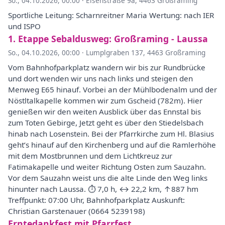
So., 04.10.2026, 00:00
·
Eisenstraße 9a, 4463 Großraming
Sportliche Leitung: Scharnreitner Maria Wertung: nach IER
und ISPO
1. Etappe Sebaldusweg: Großraming - Laussa
So., 04.10.2026, 00:00
·
Lumplgraben 137, 4463 Großraming
Vom Bahnhofparkplatz wandern wir bis zur Rundbrücke
und dort wenden wir uns nach links und steigen den
Menweg E65 hinauf. Vorbei an der Mühlbodenalm und der
Nöstltalkapelle kommen wir zum Gscheid (782m). Hier
genießen wir den weiten Ausblick über das Ennstal bis
zum Toten Gebirge, Jetzt geht es über den Stiedelsbach
hinab nach Losenstein. Bei der Pfarrkirche zum Hl. Blasius
geht’s hinauf auf den Kirchenberg und auf die Ramlerhöhe
mit dem Mostbrunnen und dem Lichtkreuz zur
Fatimakapelle und weiter Richtung Osten zum Sauzahn.
Vor dem Sauzahn weist uns die alte Linde den Weg links
hinunter nach Laussa. ⏱ 7,0 h, ↔︎ 22,2 km, ↑887 hm
Treffpunkt: 07:00 Uhr, Bahnhofparkplatz Auskunft:
Christian Garstenauer (0664 5239198)
Erntedankfest mit Pfarrfest