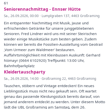
61
Seniorennachmittag - Ennser Hütte
Sa., 26.09.2026, 00:00
·
Lumplgraben 137, 4463 Großraming
Ein entspannter Nachmittag mit Musik, Jause und
erfrischenden Getränke für unsere junggebliebenen
Senioren. Fred Lindner wird uns mit seiner Steirischen
wieder einige Musikstücke zum besten geben. Zudem
können wir bereits die Fossilien-Ausstellung vom Geotrail
‚Vom Urmeer zum Waldmeer‘ bestaunen.
Auffahrtsmöglichkeit mit Kleinbussen Auskunft: Gerhard
Nömayr (0664 6102920) Treffpunkt: 13:00 Uhr,
Bahnhofparkplatz
Kleidertauschparty
Sa., 26.09.2026, 14:00
·
Großraming 22, 4463 Großraming
Tauschen, stöbern und Vintage entdecken! Ein neues
Lieblingsstück muss nicht neu gekauft sein. Oft wartet
genau das passende Kleidungsstück bereits darauf, von
jemand anderem entdeckt zu werden. Unter diesem Motto
lädt die UBL Großraming am Samstag, dem 26.