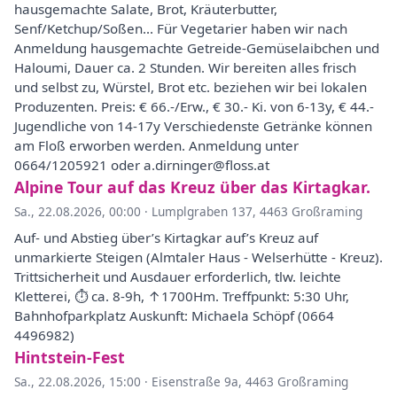
hausgemachte Salate, Brot, Kräuterbutter,
Senf/Ketchup/Soßen... Für Vegetarier haben wir nach
Anmeldung hausgemachte Getreide-Gemüselaibchen und
Haloumi, Dauer ca. 2 Stunden. Wir bereiten alles frisch
und selbst zu, Würstel, Brot etc. beziehen wir bei lokalen
Produzenten. Preis: € 66.-/Erw., € 30.- Ki. von 6-13y, € 44.-
Jugendliche von 14-17y Verschiedenste Getränke können
am Floß erworben werden. Anmeldung unter
0664/1205921 oder a.dirninger@floss.at
Alpine Tour auf das Kreuz über das Kirtagkar.
Sa., 22.08.2026, 00:00
·
Lumplgraben 137, 4463 Großraming
Auf- und Abstieg über’s Kirtagkar auf’s Kreuz auf
unmarkierte Steigen (Almtaler Haus - Welserhütte - Kreuz).
Trittsicherheit und Ausdauer erforderlich, tlw. leichte
Kletterei, ⏱ ca. 8-9h, ↑1700Hm. Treffpunkt: 5:30 Uhr,
Bahnhofparkplatz Auskunft: Michaela Schöpf (0664
4496982)
Hintstein-Fest
Sa., 22.08.2026, 15:00
·
Eisenstraße 9a, 4463 Großraming