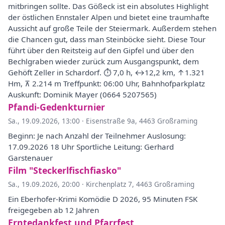
mitbringen sollte. Das Gößeck ist ein absolutes Highlight
der östlichen Ennstaler Alpen und bietet eine traumhafte
Aussicht auf große Teile der Steiermark. Außerdem stehen
die Chancen gut, dass man Steinböcke sieht. Diese Tour
führt über den Reitsteig auf den Gipfel und über den
Bechlgraben wieder zurück zum Ausgangspunkt, dem
Gehöft Zeller in Schardorf. ⏱ 7,0 h, ↔︎12,2 km, ↑1.321
Hm, ⊼ 2.214 m Treffpunkt: 06:00 Uhr, Bahnhofparkplatz
Auskunft: Dominik Mayer (0664 5207565)
Pfandi-Gedenkturnier
Sa., 19.09.2026, 13:00
·
Eisenstraße 9a, 4463 Großraming
Beginn: Je nach Anzahl der Teilnehmer Auslosung:
17.09.2026 18 Uhr Sportliche Leitung: Gerhard
Garstenauer
Film "Steckerlfischfiasko"
Sa., 19.09.2026, 20:00
·
Kirchenplatz 7, 4463 Großraming
Ein Eberhofer-Krimi Komödie D 2026, 95 Minuten FSK
freigegeben ab 12 Jahren
Erntedankfest und Pfarrfest