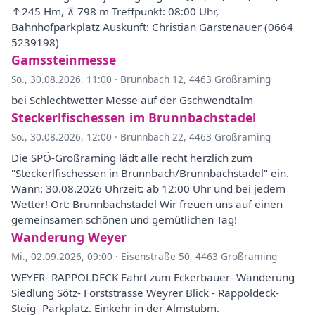
↑245 Hm, ⊼ 798 m Treffpunkt: 08:00 Uhr,
Bahnhofparkplatz Auskunft: Christian Garstenauer (0664
5239198)
Gamssteinmesse
So., 30.08.2026, 11:00
·
Brunnbach 12, 4463 Großraming
bei Schlechtwetter Messe auf der Gschwendtalm
Steckerlfischessen im Brunnbachstadel
So., 30.08.2026, 12:00
·
Brunnbach 22, 4463 Großraming
Die SPÖ-Großraming lädt alle recht herzlich zum
"Steckerlfischessen in Brunnbach/Brunnbachstadel" ein.
Wann: 30.08.2026 Uhrzeit: ab 12:00 Uhr und bei jedem
Wetter! Ort: Brunnbachstadel Wir freuen uns auf einen
gemeinsamen schönen und gemütlichen Tag!
Wanderung Weyer
Mi., 02.09.2026, 09:00
·
Eisenstraße 50, 4463 Großraming
WEYER- RAPPOLDECK Fahrt zum Eckerbauer- Wanderung
Siedlung Sötz- Forststrasse Weyrer Blick - Rappoldeck-
Steig- Parkplatz. Einkehr in der Almstubm.